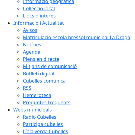
Informació geogràfica
Col·lecció local
Llocs d'interès
Informació i Actualitat
Avisos
Matriculació escola bressol municipal La Draga
Notícies
Agenda
Plens en directe
Mitjans de comunicació
Butlletí digital
Cubelles comunica
RSS
Hemeroteca
Preguntes freqüents
Webs municipals
Radio Cubelles
Participa cubelles
Línia verda Cubelles