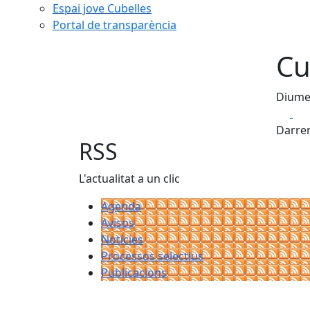
Espai jove Cubelles
Portal de transparència
Cu
Diume
Fa
Darrer
RSS
L'actualitat a un clic
Agenda
Avisos
Notícies
Processos selectius
Publicacions