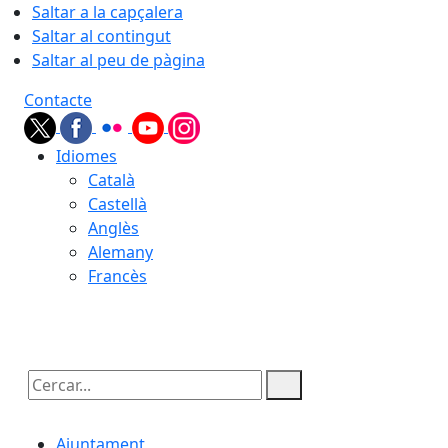
Saltar a la capçalera
Saltar al contingut
Saltar al peu de pàgina
Contacte
Idiomes
Català
Castellà
Anglès
Alemany
Francès
06.08.2026 | 14:51
Cercar:
Ajuntament