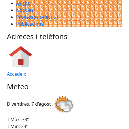
Avisos
Notícies
Processos selectius
Publicacions
Adreces i telèfons
Accedeix
Meteo
Divendres, 7 d’agost
Dis
T.Màx: 33°
T.M
T.Min: 23°
T.M