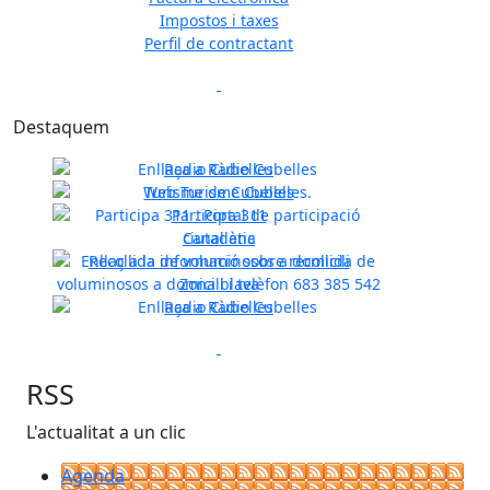
Impostos i taxes
Perfil de contractant
Previous
Next
Destaquem
Radio Cubelles
Turisme de Cubelles
Participa 311
Previous
Next
Canal ètic
Recollida de voluminosos a domicili
Zona blava
Radio Cubelles
Previous
Next
RSS
L'actualitat a un clic
Agenda