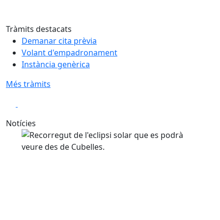
Tràmits destacats
Demanar cita prèvia
Volant d'empadronament
Instància genèrica
Més tràmits
Parlem de residus
Play
Play
Anterior
Següent
Notícies