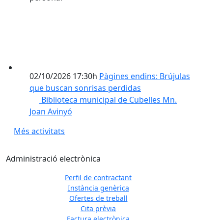
02/10/2026 17:30h
Pàgines endins: Brújulas
que buscan sonrisas perdidas
Biblioteca municipal de Cubelles Mn.
Joan Avinyó
Més activitats
Administració electrònica
Perfil de contractant
Instància genèrica
Ofertes de treball
Previous
Next
Cita prèvia
Factura electrònica