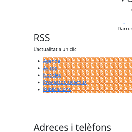
Fa
Darrer
RSS
L'actualitat a un clic
Agenda
Avisos
Notícies
Processos selectius
Publicacions
Adreces i telèfons