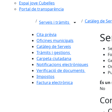
Espai jove Cubelles
Portal de transparència
Catàleg de Ser
Serveis i tràmits
Se
Cita prèvia
Oficines municipals
Catàleg de Serveis
Se
Tràmits i gestions
F
Carpeta ciutadana
Ge
Notificacions electròniques
Or
Verificació de documents
Pu
Impostos
Factura electrònica
És un 
No
Con
O