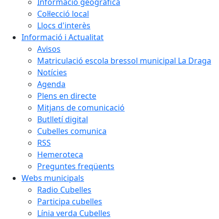
Informació geogràfica
Col·lecció local
Llocs d'interès
Informació i Actualitat
Avisos
Matriculació escola bressol municipal La Draga
Notícies
Agenda
Plens en directe
Mitjans de comunicació
Butlletí digital
Cubelles comunica
RSS
Hemeroteca
Preguntes freqüents
Webs municipals
Radio Cubelles
Participa cubelles
Línia verda Cubelles