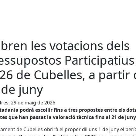
obren les votacions dels
essupostos Participatius
26 de Cubelles, a partir
1 de juny
res, 29 de maig de 2026
tadania podrà escollir fins a tres propostes entre els dot
tes que han passat la valoració tècnica fins al 21 de juny
tament de Cubelles obrirà el proper dilluns 1 de juny el per