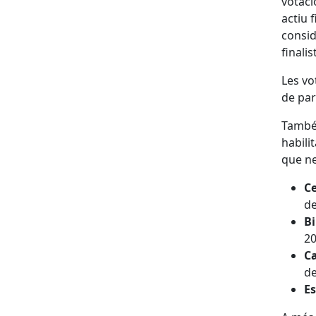
votaci
actiu 
consid
finali
Les vo
de par
També 
habili
que ne
Ce
de
Bi
20
Ca
de
Es