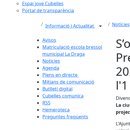
Espai jove Cubelles
Portal de transparència
Notícies
Informació i Actualitat
S’
Avisos
Matriculació escola bressol
Pr
municipal La Draga
Notícies
20
Agenda
Plens en directe
l'
Mitjans de comunicació
Butlletí digital
Cubelles comunica
Divend
RSS
La ciu
Hemeroteca
projec
Preguntes freqüents
L'Ajun