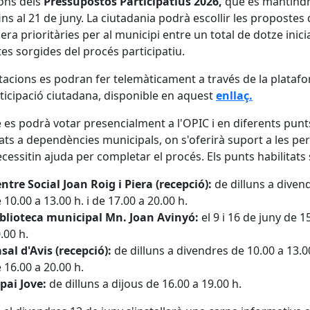
ons dels
Pressupostos Participatius 2026,
que es mantind
fins al 21 de juny. La ciutadania podrà escollir les propostes
era prioritàries per al municipi entre un total de dotze inici
stes sorgides del procés participatiu.
tacions es podran fer telemàticament a través de la plataf
ticipació ciutadana, disponible en aquest
enllaç.
es podrà votar presencialment a l'OPIC i en diferents punt
tats a dependències municipals, on s'oferirà suport a les pe
cessitin ajuda per completar el procés. Els punts habilitats
ntre Social Joan Roig i Piera (recepció):
de dilluns a diven
 10.00 a 13.00 h. i de 17.00 a 20.00 h.
blioteca municipal Mn. Joan Avinyó:
el 9 i 16 de juny de 1
.00 h.
sal d'Avis (recepció):
de dilluns a divendres de 10.00 a 13.00
 16.00 a 20.00 h.
pai Jove:
de dilluns a dijous de 16.00 a 19.00 h.