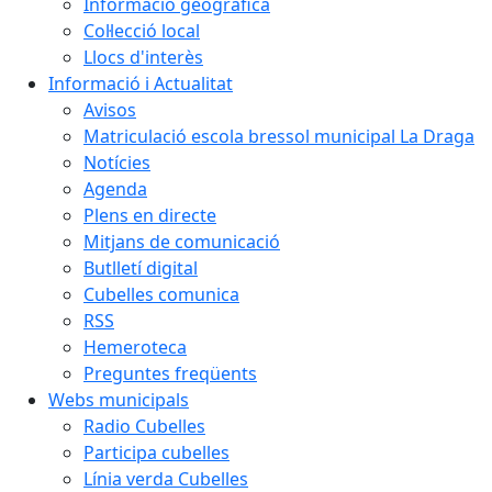
Informació geogràfica
Col·lecció local
Llocs d'interès
Informació i Actualitat
Avisos
Matriculació escola bressol municipal La Draga
Notícies
Agenda
Plens en directe
Mitjans de comunicació
Butlletí digital
Cubelles comunica
RSS
Hemeroteca
Preguntes freqüents
Webs municipals
Radio Cubelles
Participa cubelles
Línia verda Cubelles