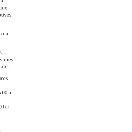
rà
 que
atives
orma
s
rsones
 són:
dres
5.00 a
 h. i