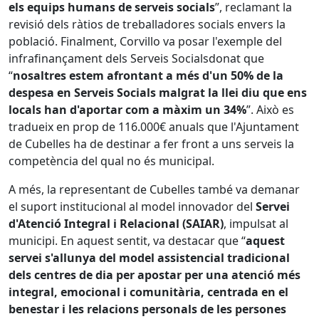
els equips humans de serveis socials
”, reclamant la
revisió dels ràtios de treballadores socials envers la
població. Finalment, Corvillo va posar l'exemple del
infrafinançament dels Serveis Socialsdonat que
“
nosaltres estem afrontant a més d'un 50% de la
despesa en Serveis Socials malgrat la llei diu que ens
locals han d'aportar com a màxim un 34%
”. Això es
tradueix en prop de 116.000€ anuals que l'Ajuntament
de Cubelles ha de destinar a fer front a uns serveis la
competència del qual no és municipal.
A més, la representant de Cubelles també va demanar
el suport institucional al model innovador del
Servei
d'Atenció Integral i Relacional (SAIAR)
, impulsat al
municipi. En aquest sentit, va destacar que “
aquest
servei s'allunya del model assistencial tradicional
dels centres de dia per apostar per una atenció més
integral, emocional i comunitària, centrada en el
benestar i les relacions personals de les persones