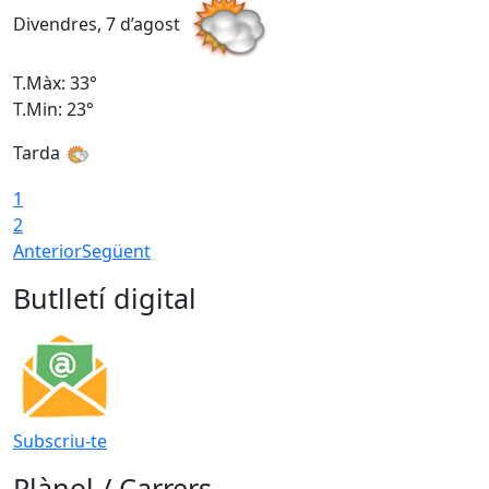
Divendres, 7 d’agost
D
T.Màx: 33°
T
T.Min: 23°
T
Tarda
1
2
Anterior
Següent
Butlletí digital
Subscriu-te
Plànol / Carrers