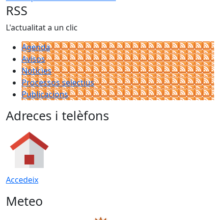
RSS
L'actualitat a un clic
Agenda
Avisos
Notícies
Processos selectius
Publicacions
Adreces i telèfons
Accedeix
Meteo