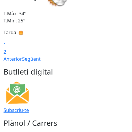
T.Màx: 34°
T
T.Min: 25°
T
Tarda
T
1
2
Anterior
Següent
Butlletí digital
Subscriu-te
Plànol / Carrers