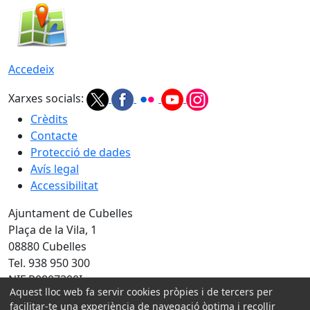
Accedeix
Xarxes socials:
Crèdits
Contacte
Protecció de dades
Avís legal
Accessibilitat
Ajuntament de Cubelles
Plaça de la Vila, 1
08880 Cubelles
Tel. 938 950 300
NIF P0807300I
Aquest lloc web fa servir cookies pròpies i de tercers per
Amb la col·laboració de:
facilitar-te una experiència de navegació òptima i recollir