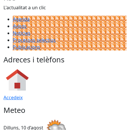
L'actualitat a un clic
Agenda
Avisos
Notícies
Processos selectius
Publicacions
Adreces i telèfons
Accedeix
Meteo
Dilluns, 10 d’agost
D