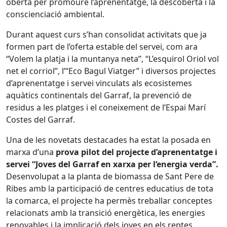
oberta per promoure l’aprenentatge, la descoberta i la
conscienciació ambiental.
Durant aquest curs s’han consolidat activitats que ja
formen part de l’oferta estable del servei, com ara
“Volem la platja i la muntanya neta”, “L’esquirol Oriol vol
net el corriol”, l’“Eco Bagul Viatger” i diversos projectes
d’aprenentatge i servei vinculats als ecosistemes
aquàtics continentals del Garraf, la prevenció de
residus a les platges i el coneixement de l’Espai Marí
Costes del Garraf.
Una de les novetats destacades ha estat la posada en
marxa d’una
prova pilot del projecte d’aprenentatge i
servei “Joves del Garraf en xarxa per l’energia verda”.
Desenvolupat a la planta de biomassa de Sant Pere de
Ribes amb la participació de centres educatius de tota
la comarca, el projecte ha permès treballar conceptes
relacionats amb la transició energètica, les energies
renovables i la implicació dels joves en els reptes