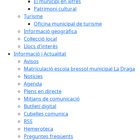
El municipi en xifres
Patrimoni cultural
Turisme
Oficina municipal de turisme
Informació geogràfica
Col·lecció local
Llocs d'interès
Informació i Actualitat
Avisos
Matriculació escola bressol municipal La Draga
Notícies
Agenda
Plens en directe
Mitjans de comunicació
Butlletí digital
Cubelles comunica
RSS
Hemeroteca
Preguntes freqüents