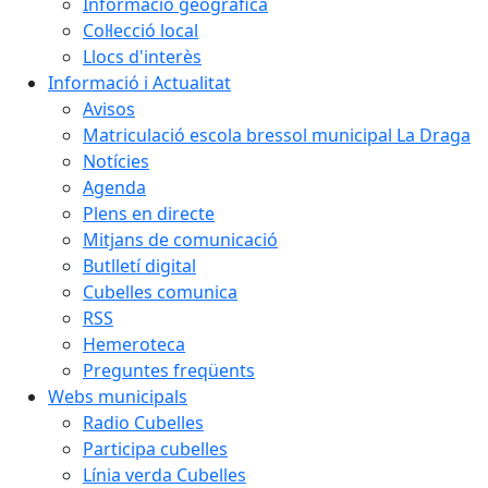
Informació geogràfica
Col·lecció local
Llocs d'interès
Informació i Actualitat
Avisos
Matriculació escola bressol municipal La Draga
Notícies
Agenda
Plens en directe
Mitjans de comunicació
Butlletí digital
Cubelles comunica
RSS
Hemeroteca
Preguntes freqüents
Webs municipals
Radio Cubelles
Participa cubelles
Línia verda Cubelles