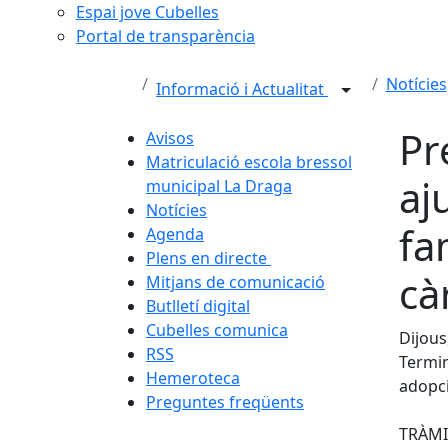
Espai jove Cubelles
Portal de transparència
Notícies
Informació i Actualitat
Pr
Avisos
Matriculació escola bressol
aj
municipal La Draga
Notícies
fam
Agenda
Plens en directe
cà
Mitjans de comunicació
Butlletí digital
Cubelles comunica
Dijous
RSS
Termini
Hemeroteca
adopci
Preguntes freqüents
TRÀMI