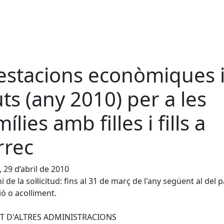
estacions econòmiques 
uts (any 2010) per a les
ílies amb filles i fills a
rrec
, 29 d’abril de 2010
 de la sol·licitud: fins al 31 de març de l'any següent al del p
ó o acolliment.
T D'ALTRES ADMINISTRACIONS