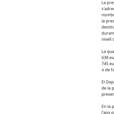
La pre
s'adre
nombro
la pre
destin
durant
nivell
La qua
638 eu
745 eu
o de f
El Dep
de la 
present
En la 
l'any 