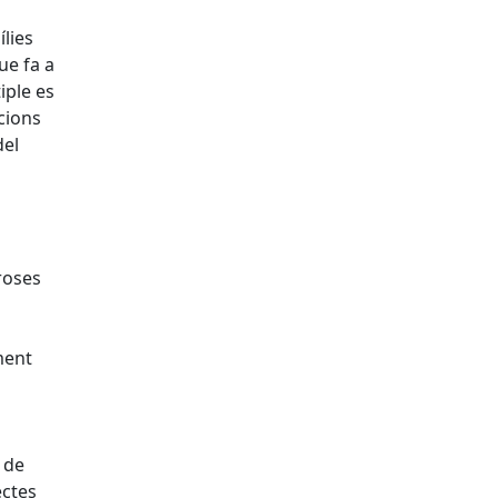
ílies
ue fa a
iple es
cions
del
roses
ment
 de
ectes