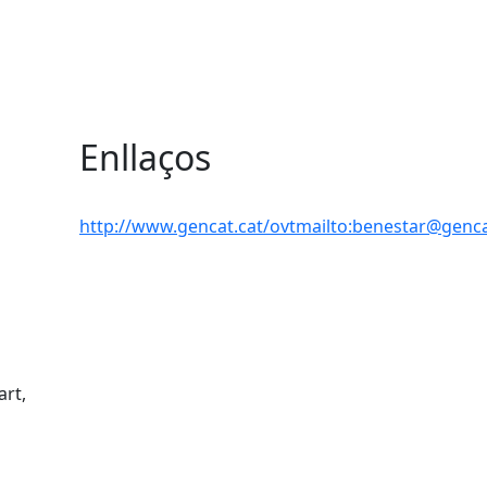
i
Enllaços
http://www.gencat.cat/ovtmailto:benestar@genca
art,