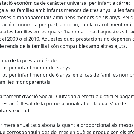
stació econòmica de caràcter universal per infant a càrrec
ça a les famílies amb infants menors de tres anys i a les fam
ses o monoparentals amb nens menors de sis anys. Pel q
stació econòmica per part, adopció, tutela o acolliment múlt
a a les famílies en les quals s'ha donat una d'aquestes situa
 el 2009 o el 2010. Aquestes dues prestacions no depenen 
 de renda de la família i són compatibles amb altres ajuts.
ntia de la prestació és de:
ros per infant menor de 3 anys
ros per infant menor de 6 anys, en el cas de famílies nomb
amílies monoparentals
artament d'Acció Social i Ciutadania efectua d'ofici el paga
prestació, llevat de la primera anualitat en la qual s'ha de
ar sol·licitud.
primera anualitat s'abona la quantia proporcional als mesos
que corresponguin des del mes en què es produeixen els ef