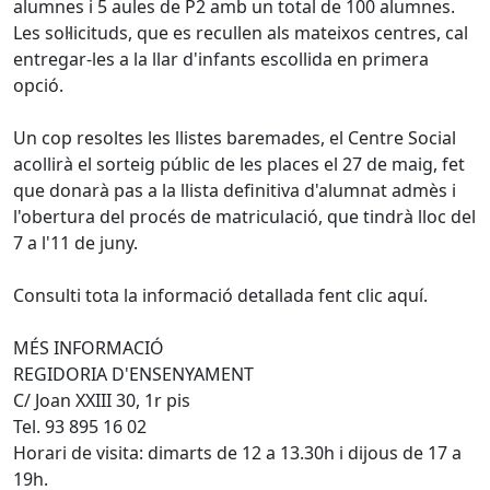
alumnes i 5 aules de P2 amb un total de 100 alumnes.
Les sol·licituds, que es recullen als mateixos centres, cal
entregar-les a la llar d'infants escollida en primera
opció.
Un cop resoltes les llistes baremades, el Centre Social
acollirà el sorteig públic de les places el 27 de maig, fet
que donarà pas a la llista definitiva d'alumnat admès i
l'obertura del procés de matriculació, que tindrà lloc del
7 a l'11 de juny.
Consulti tota la informació detallada fent clic aquí.
MÉS INFORMACIÓ
REGIDORIA D'ENSENYAMENT
C/ Joan XXIII 30, 1r pis
Tel. 93 895 16 02
Horari de visita: dimarts de 12 a 13.30h i dijous de 17 a
19h.