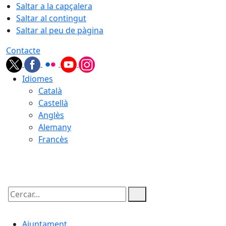
Saltar a la capçalera
Saltar al contingut
Saltar al peu de pàgina
Contacte
Idiomes
Català
Castellà
Anglès
Alemany
Francès
08.08.2026 | 16:31
Cercar:
Ajuntament