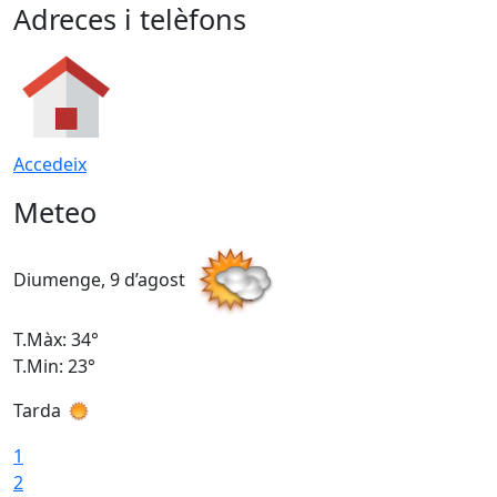
Adreces i telèfons
Accedeix
Meteo
Diumenge, 9 d’agost
D
T.Màx: 34°
T
T.Min: 23°
T
Tarda
T
1
2