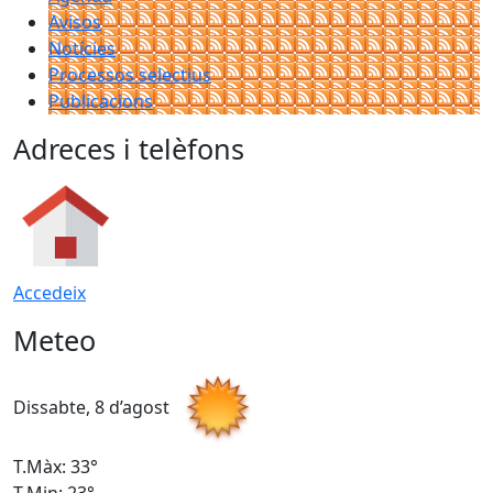
Avisos
Notícies
Processos selectius
Publicacions
Adreces i telèfons
Accedeix
Meteo
Dissabte, 8 d’agost
D
T.Màx: 33°
T