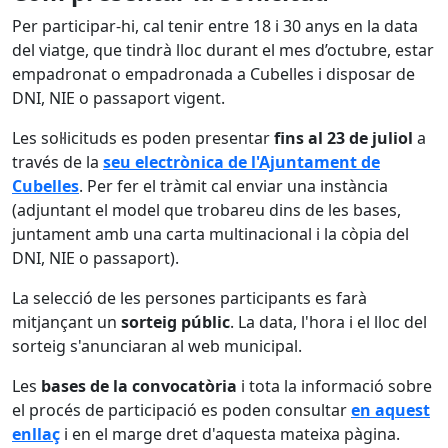
Per participar-hi, cal tenir entre 18 i 30 anys en la data
del viatge, que tindrà lloc durant el mes d’octubre, estar
empadronat o empadronada a Cubelles i disposar de
DNI, NIE o passaport vigent.
Les sol·licituds es poden presentar
fins al 23 de juliol
a
través de la
seu electrònica de l'Ajuntament de
Cubelle
s
. Per fer el tràmit cal enviar una instància
(adjuntant el model que trobareu dins de les bases,
juntament amb una carta multinacional i la còpia del
DNI, NIE o passaport).
La selecció de les persones participants es farà
mitjançant un
sorteig públic
. La data, l'hora i el lloc del
sorteig s'anunciaran al web municipal.
Les
bases de la convocatòria
i tota la informació sobre
el procés de participació es poden consultar
en aquest
enllaç
i en el marge dret d'aquesta mateixa pàgina.