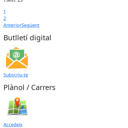
T.Min: 23°
T
1
2
Anterior
Següent
Butlletí digital
Subscriu-te
Plànol / Carrers
Accedeix