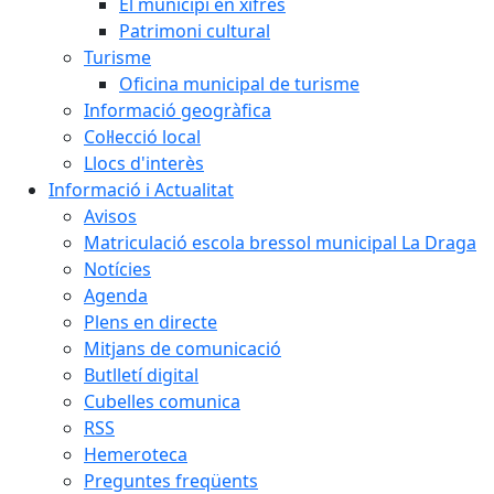
El municipi en xifres
Patrimoni cultural
Turisme
Oficina municipal de turisme
Informació geogràfica
Col·lecció local
Llocs d'interès
Informació i Actualitat
Avisos
Matriculació escola bressol municipal La Draga
Notícies
Agenda
Plens en directe
Mitjans de comunicació
Butlletí digital
Cubelles comunica
RSS
Hemeroteca
Preguntes freqüents