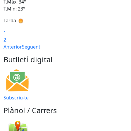
T.Màx: 34°
T
T.Min: 23°
T
Tarda
T
1
2
Anterior
Següent
Butlletí digital
Subscriu-te
Plànol / Carrers