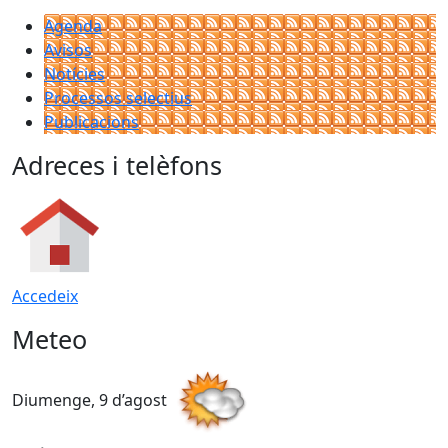
Agenda
Avisos
Notícies
Processos selectius
Publicacions
Adreces i telèfons
Accedeix
Meteo
Diumenge, 9 d’agost
D