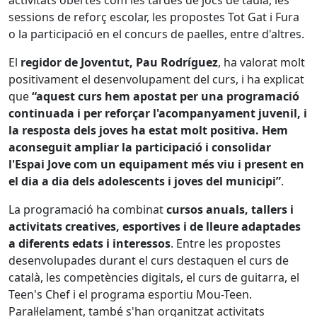
activitats obertes com les tardes de jocs de taula, les
sessions de reforç escolar, les propostes Tot Gat i Fura
o la participació en el concurs de paelles, entre d'altres.
El
regidor de Joventut, Pau Rodríguez
, ha valorat molt
positivament el desenvolupament del curs, i ha explicat
que
“aquest curs hem apostat per una programació
continuada i per reforçar l'acompanyament juvenil, i
la resposta dels joves ha estat molt positiva. Hem
aconseguit ampliar la participació i consolidar
l'Espai Jove com un equipament més viu i present en
el dia a dia dels adolescents i joves del municipi”
.
La programació ha combinat
cursos anuals, tallers i
activitats creatives, esportives i de lleure adaptades
a diferents edats i interessos
. Entre les propostes
desenvolupades durant el curs destaquen el curs de
català, les competències digitals, el curs de guitarra, el
Teen's Chef i el programa esportiu Mou-Teen.
Paral·lelament, també s'han organitzat activitats