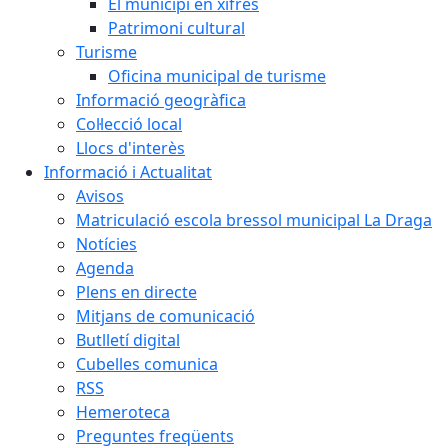
El municipi en xifres
Patrimoni cultural
Turisme
Oficina municipal de turisme
Informació geogràfica
Col·lecció local
Llocs d'interès
Informació i Actualitat
Avisos
Matriculació escola bressol municipal La Draga
Notícies
Agenda
Plens en directe
Mitjans de comunicació
Butlletí digital
Cubelles comunica
RSS
Hemeroteca
Preguntes freqüents