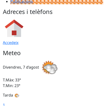
Publicacions
Adreces i telèfons
Accedeix
Meteo
Divendres, 7 d’agost
D
T.Màx: 33°
T
T.Min: 23°
T
Tarda
1