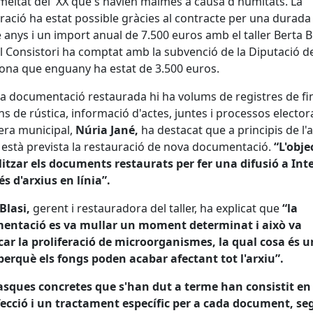
 meitat del XX que s'havien malmès a causa d'humitats. La
ració ha estat possible gràcies al contracte per una durada
 anys i un import anual de 7.500 euros amb el taller Berta Bl
l Consistori ha comptat amb la subvenció de la Diputació d
ona que enguany ha estat de 3.500 euros.
la documentació restaurada hi ha volums de registres de fi
s de rústica, informació d'actes, juntes i processos electora
vera municipal,
Núria Jané,
ha destacat que a principis de l'
 està prevista la restauració de nova documentació.
“L'obje
litzar els documents restaurats per fer una difusió a Int
és d'arxius en línia”.
Blasi,
gerent i restauradora del taller, ha explicat que
“la
entació es va mullar un moment determinat i això va
ar la proliferació de microorganismes, la qual cosa és u
 perquè els fongs poden acabar afectant tot l'arxiu”.
asques concretes que s'han dut a terme han consistit e
ecció i un tractament específic per a cada document, se