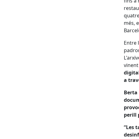
fins a
restau
quatre
més, e
Barcel
Entre 
padron
L'arxi
vinent
digita
a trav
Berta 
docum
provoc
perill
“Les t
desinf