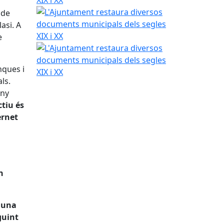
L'Ajuntament restaura diversos documents municip
 de
asi. A
e
L'Ajuntament restaura diversos documents municip
nques i
ls.
any
ctiu és
ernet
n
n una
guint