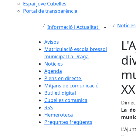
Espai jove Cubelles
Portal de transparència
Notícies
Informació i Actualitat
L'
Avisos
Matriculació escola bressol
di
municipal La Draga
Notícies
mu
Agenda
Plens en directe
XX
Mitjans de comunicació
Butlletí digital
Cubelles comunica
Dimecr
RSS
La do
Hemeroteca
munic
Preguntes freqüents
L'Ajun