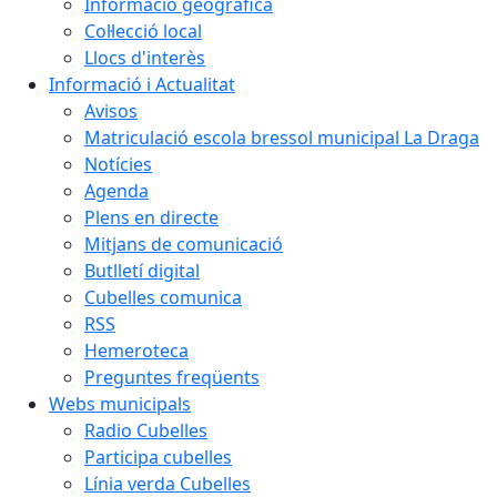
Informació geogràfica
Col·lecció local
Llocs d'interès
Informació i Actualitat
Avisos
Matriculació escola bressol municipal La Draga
Notícies
Agenda
Plens en directe
Mitjans de comunicació
Butlletí digital
Cubelles comunica
RSS
Hemeroteca
Preguntes freqüents
Webs municipals
Radio Cubelles
Participa cubelles
Línia verda Cubelles