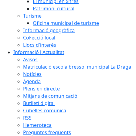
El municipi en xifres
Patrimoni cultural
Turisme
Oficina municipal de turisme
Informació geogràfica
Col·lecció local
Llocs d'interès
Informació i Actualitat
Avisos
Matriculació escola bressol municipal La Draga
Notícies
Agenda
Plens en directe
Mitjans de comunicació
Butlletí digital
Cubelles comunica
RSS
Hemeroteca
Preguntes freqüents