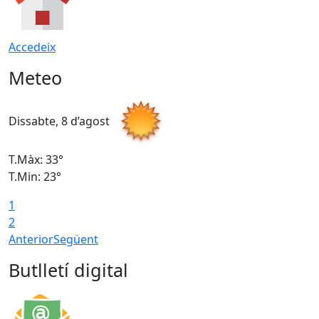
Accedeix
Meteo
Dissabte, 8 d’agost
D
T.Màx: 33°
T
T.Min: 23°
T
1
2
Anterior
Següent
Butlletí digital