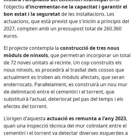
l'objectiu
d'incrementar-ne la capacitat i garantir el
bon estat i la seguretat
de les instal·lacions. Les
actuacions, que està previst que s'iniciïn a principis del
2027, compten amb un pressupost total de 260.360
euros.
El projecte contempla la
construcció de tres nous
mòduls de nínxols
, que permetran incorporar un total
de 72 noves unitats al recinte. Un cop construïts els
nous nínxols, es procedirà al trasllat dels cossos que
actualment es troben als mòduls afectats, que seran
enderrocats. Paral·lelament, es construirà un nou mur
de delimitació entre el cementiri i el torrent, que
substituirà l'actual, deteriorat pel pas del temps i els
efectes del torrent.
L'origen d'aquesta
actuació es remunta a l'any 2023
,
quan una inspecció tècnica del mur colindant entre el
cementiri i el torrent va detectar diverses esquerdes a