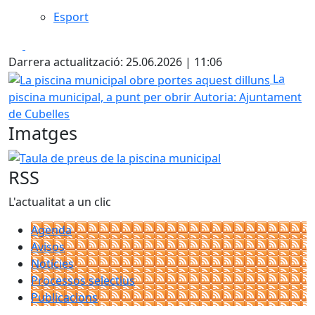
Esport
Facebook
X
Darrera actualització: 25.06.2026 | 11:06
La piscina municipal obre portes aquest dilluns
La
piscina municipal, a punt per obrir
Autoria: Ajuntament
de Cubelles
Imatges
Taula de preus de la piscina municipal
RSS
L'actualitat a un clic
Agenda
Avisos
Notícies
Processos selectius
Publicacions