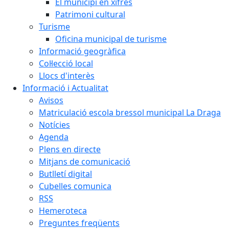
El municipi en xifres
Patrimoni cultural
Turisme
Oficina municipal de turisme
Informació geogràfica
Col·lecció local
Llocs d'interès
Informació i Actualitat
Avisos
Matriculació escola bressol municipal La Draga
Notícies
Agenda
Plens en directe
Mitjans de comunicació
Butlletí digital
Cubelles comunica
RSS
Hemeroteca
Preguntes freqüents