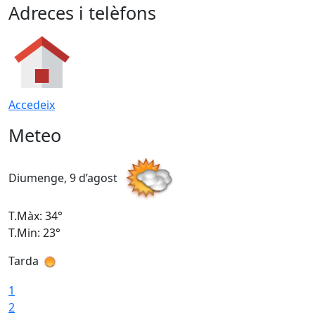
Adreces i telèfons
Accedeix
Meteo
Diumenge, 9 d’agost
D
T.Màx: 34°
T
T.Min: 23°
T
Tarda
T
1
2