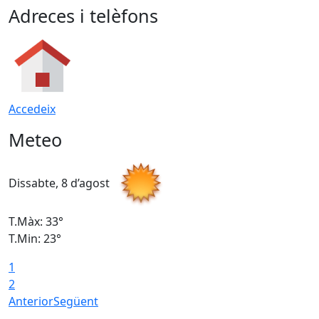
Adreces i telèfons
Accedeix
Meteo
Dissabte, 8 d’agost
D
T.Màx: 33°
T
T.Min: 23°
T
1
2
Anterior
Següent