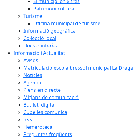
El municipi en xifres
Patrimoni cultural
Turisme
Oficina municipal de turisme
Informació geogràfica
Col·lecció local
Llocs d'interès
Informació i Actualitat
Avisos
Matriculació escola bressol municipal La Draga
Notícies
Agenda
Plens en directe
Mitjans de comunicació
Butlletí digital
Cubelles comunica
RSS
Hemeroteca
Preguntes freqüents