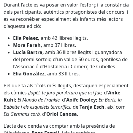
Durant l'acte es va posar en valor l'esforç i la constància
dels participants, autèntics protagonistes del concurs, i
es va reconèixer especialment els infants més lectors
d'aquesta edició:
Eila Pelaez,
amb 42 llibres llegits.
Mora Farah,
amb 37 llibres.
Lucía Bartra,
amb 36 llibres llegits i guanyadora
del premi sorteig d'un val de 50 euros, gentilesa de
l'Associació d'Hostaleria i Comerç de Cubelles.
Elia González,
amb 33 llibres.
Pel que fa als títols més llegits, destaquen especialment
els còmics
¡Jopé!: te juro
por Arturo que así fue,
d'
Anke
Kuhl;
El Mundo de Frankie,
d'
Aoife Dooley;
En Boris, la
Babette i els esquelets terrorífics,
de
Tanja Esch,
així com
Els Germans corb,
d'
Oriol Canosa.
L'acte de cloenda va comptar amb la presència de