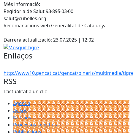
Més informació:
Regidoria de Salut 93·895·03·00
salut@cubelles.org
Recomanacions web Generalitat de Catalunya
Facebook
X
Darrera actualització: 23.07.2025 | 12:02
Mosquit tigre
Enllaços
http://www10.gencat.cat/gencat/binaris/multimedia/tigr
RSS
L'actualitat a un clic
Agenda
Avisos
Notícies
Processos selectius
Publicacions