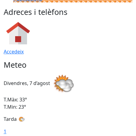
Adreces i telèfons
Accedeix
Meteo
Divendres, 7 d’agost
D
T.Màx: 33°
T
T.Min: 23°
T
Tarda
1