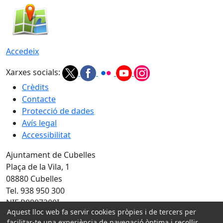
Accedeix
Xarxes socials:
Crèdits
Contacte
Protecció de dades
Avís legal
Accessibilitat
Ajuntament de Cubelles
Plaça de la Vila, 1
08880 Cubelles
Tel. 938 950 300
NIF P0807300I
Aquest lloc web fa servir cookies pròpies i de tercers per
Amb la col·laboració de:
facilitar-te una experiència de navegació òptima i recollir