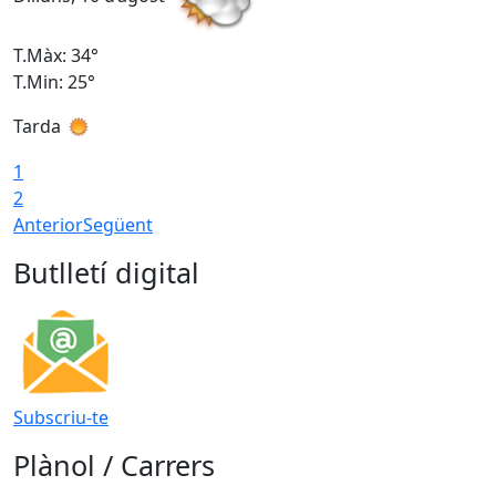
T.Màx: 34°
T
T.Min: 25°
T
Tarda
T
1
2
Anterior
Següent
Butlletí digital
Subscriu-te
Plànol / Carrers