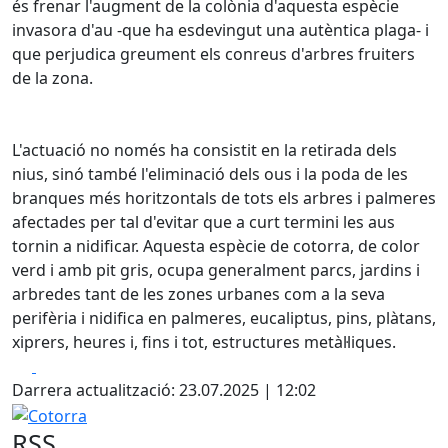
és frenar l'augment de la colònia d'aquesta espècie
invasora d'au -que ha esdevingut una autèntica plaga- i
que perjudica greument els conreus d'arbres fruiters
de la zona.
L'actuació no només ha consistit en la retirada dels
nius, sinó també l'eliminació dels ous i la poda de les
branques més horitzontals de tots els arbres i palmeres
afectades per tal d'evitar que a curt termini les aus
tornin a nidificar. Aquesta espècie de cotorra, de color
verd i amb pit gris, ocupa generalment parcs, jardins i
arbredes tant de les zones urbanes com a la seva
perifèria i nidifica en palmeres, eucaliptus, pins, plàtans,
xiprers, heures i, fins i tot, estructures metàl·liques.
Facebook
X
Darrera actualització: 23.07.2025 | 12:02
Cotorra
RSS