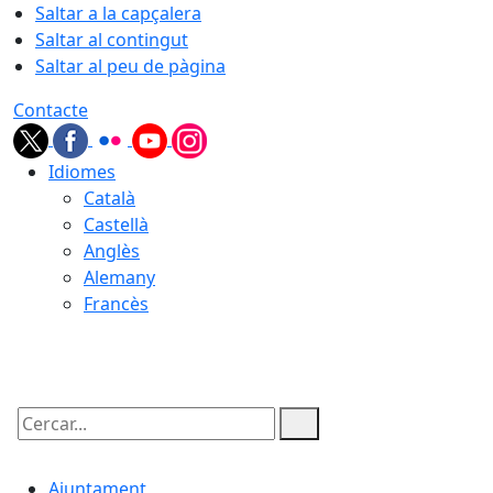
Saltar a la capçalera
Saltar al contingut
Saltar al peu de pàgina
Contacte
Idiomes
Català
Castellà
Anglès
Alemany
Francès
09.08.2026 | 15:34
Cercar:
Ajuntament