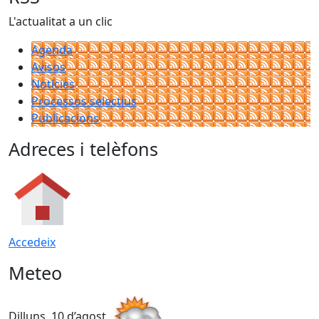
L'actualitat a un clic
Agenda
Avisos
Notícies
Processos selectius
Publicacions
Adreces i telèfons
Accedeix
Meteo
Dilluns, 10 d’agost
D