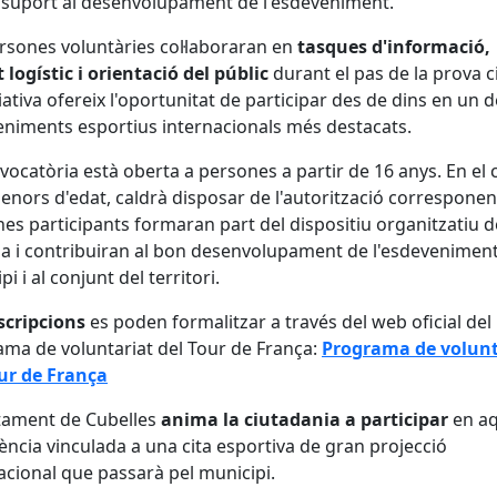
suport al desenvolupament de l'esdeveniment.
rsones voluntàries col·laboraran en
tasques d'informació,
 logístic i orientació del públic
durant el pas de la prova ci
ciativa ofereix l'oportunitat de participar des de dins en un d
niments esportius internacionals més destacats.
vocatòria està oberta a persones a partir de 16 anys. En el 
enors d'edat, caldrà disposar de l'autorització corresponen
es participants formaran part del dispositiu organitzatiu d
a i contribuiran al bon desenvolupament de l'esdeveniment
i i al conjunt del territori.
scripcions
es poden formalitzar a través del web oficial del
ma de voluntariat del Tour de França:
Programa de volunt
ur de França
tament de Cubelles
anima la ciutadania a participar
en aq
ència vinculada a una cita esportiva de gran projecció
acional que passarà pel municipi.