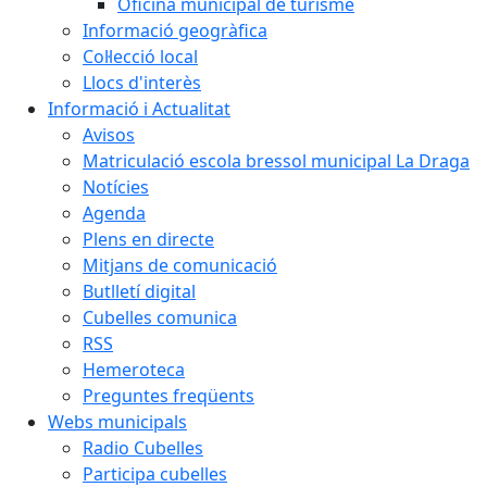
Oficina municipal de turisme
Informació geogràfica
Col·lecció local
Llocs d'interès
Informació i Actualitat
Avisos
Matriculació escola bressol municipal La Draga
Notícies
Agenda
Plens en directe
Mitjans de comunicació
Butlletí digital
Cubelles comunica
RSS
Hemeroteca
Preguntes freqüents
Webs municipals
Radio Cubelles
Participa cubelles