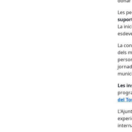
donar 
Les pe
suport
La ini
esdeve
La con
dels m
person
jornad
municip
Les in
progra
del To
L'Ajun
experi
intern