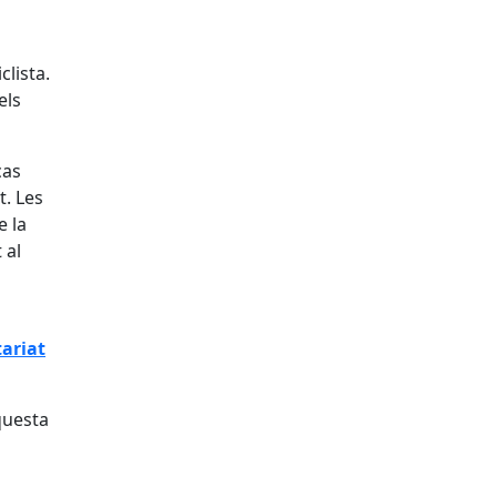
clista.
els
cas
t. Les
e la
 al
ariat
uesta