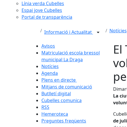
Línia verda Cubelles
Espai jove Cubelles
Portal de transparència
Notícies
Informació i Actualitat
El
Avisos
Matriculació escola bressol
vo
municipal La Draga
Notícies
pe
Agenda
Plens en directe
Mitjans de comunicació
Dimart
Butlletí digital
La ciu
Cubelles comunica
volunt
RSS
Hemeroteca
Cubell
Preguntes freqüents
de jul