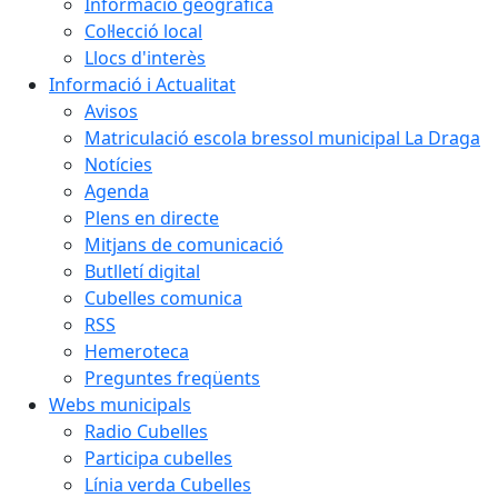
Informació geogràfica
Col·lecció local
Llocs d'interès
Informació i Actualitat
Avisos
Matriculació escola bressol municipal La Draga
Notícies
Agenda
Plens en directe
Mitjans de comunicació
Butlletí digital
Cubelles comunica
RSS
Hemeroteca
Preguntes freqüents
Webs municipals
Radio Cubelles
Participa cubelles
Línia verda Cubelles