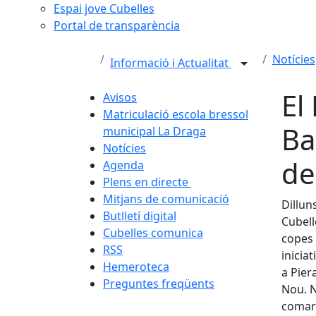
Espai jove Cubelles
Portal de transparència
Notícies
Informació i Actualitat
El
Avisos
Matriculació escola bressol
Ba
municipal La Draga
Notícies
de
Agenda
Plens en directe
Mitjans de comunicació
Dillun
Butlletí digital
Cubell
Cubelles comunica
copes 
RSS
inicia
Hemeroteca
a Pier
Preguntes freqüents
Nou. N
comarc