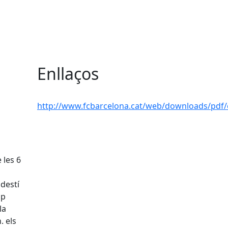
Enllaços
http://www.fcbarcelona.cat/web/downloads/pdf
 les 6
 destí
mp
la
. els