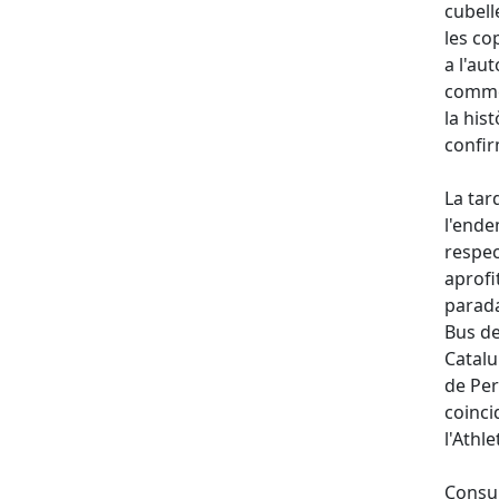
cubell
les co
a l'au
commem
la his
confir
La tar
l'ende
respec
aprofi
parada
Bus de
Catalu
de Per
coinci
l'Athle
Consul