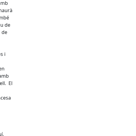
 amb
 haurà
ambé
au de
a de
s i
en
, amb
ll. El
ncesa
í.