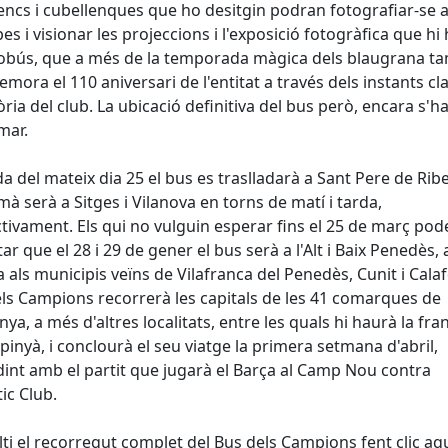
encs i cubellenques que ho desitgin podran fotografiar-se
pes i visionar les projeccions i l'exposició fotogràfica que hi
tobús, que a més de la temporada màgica dels blaugrana t
ora el 110 aniversari de l'entitat a través dels instants cl
tòria del club. La ubicació definitiva del bus però, encara s'h
mar.
da del mateix dia 25 el bus es traslladarà a Sant Pere de Ribe
mà serà a Sitges i Vilanova en torns de matí i tarda,
tivament. Els qui no vulguin esperar fins el 25 de març pod
tar que el 28 i 29 de gener el bus serà a l'Alt i Baix Penedès
 als municipis veïns de Vilafranca del Penedès, Cunit i Calafe
ls Campions recorrerà les capitals de les 41 comarques de
nya, a més d'altres localitats, entre les quals hi haurà la fra
pinyà, i conclourà el seu viatge la primera setmana d'abril,
dint amb el partit que jugarà el Barça al Camp Nou contra
tic Club.
ti el recorregut complet del Bus dels Campions fent clic aqu