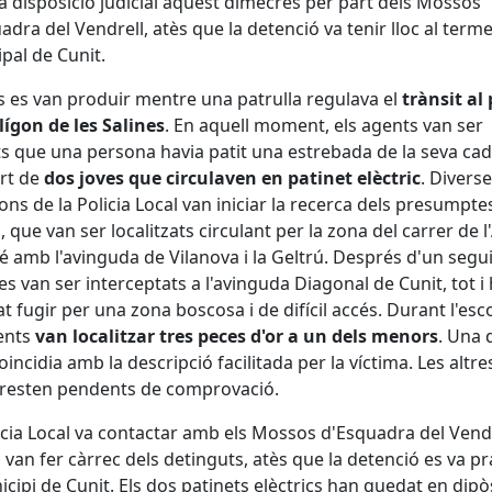
a disposició judicial aquest dimecres per part dels Mossos
adra del Vendrell, atès que la detenció va tenir lloc al term
pal de Cunit.
ts es van produir mentre una patrulla regulava el
trànsit al
lígon de les Salines
. En aquell moment, els agents van ser
ts que una persona havia patit una estrebada de la seva ca
rt de
dos joves que circulaven en patinet elèctric
. Divers
ons de la Policia Local van iniciar la recerca dels presumpte
, que van ser localitzats circulant per la zona del carrer de l
é amb l'avinguda de Vilanova i la Geltrú. Després d'un segu
ves van ser interceptats a l'avinguda Diagonal de Cunit, tot i
at fugir per una zona boscosa i de difícil accés. Durant l'esco
ents
van localitzar tres peces d'or a un dels menors
. Una 
coincidia amb la descripció facilitada per la víctima. Les altre
 resten pendents de comprovació.
icia Local va contactar amb els Mossos d'Esquadra del Vendr
 van fer càrrec dels detinguts, atès que la detenció es va pr
icipi de Cunit. Els dos patinets elèctrics han quedat en dipòs