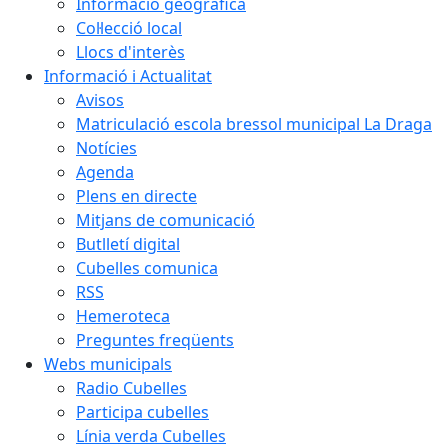
Informació geogràfica
Col·lecció local
Llocs d'interès
Informació i Actualitat
Avisos
Matriculació escola bressol municipal La Draga
Notícies
Agenda
Plens en directe
Mitjans de comunicació
Butlletí digital
Cubelles comunica
RSS
Hemeroteca
Preguntes freqüents
Webs municipals
Radio Cubelles
Participa cubelles
Línia verda Cubelles