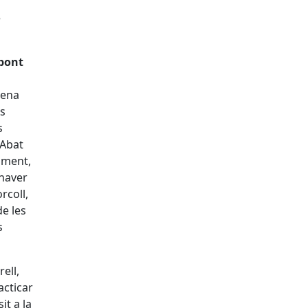
e
 pont
dena
es
s
'Abat
iment,
 haver
rcoll,
de les
s
ell,
acticar
it a la