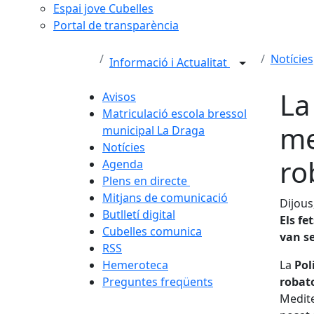
Espai jove Cubelles
Portal de transparència
Notícies
Informació i Actualitat
La
Avisos
Matriculació escola bressol
me
municipal La Draga
Notícies
ro
Agenda
Plens en directe
Mitjans de comunicació
Dijous
Butlletí digital
Els fe
Cubelles comunica
van se
RSS
Hemeroteca
La
Pol
Preguntes freqüents
robat
Medite