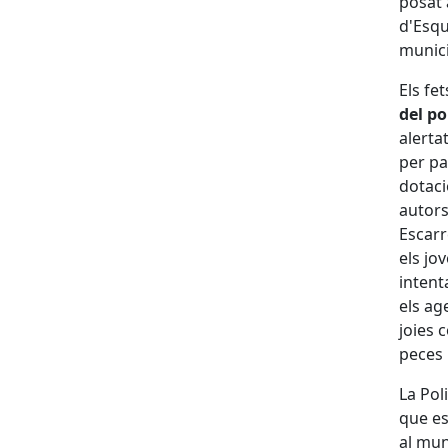
posat 
d'Esqu
munici
Els fe
del po
alerta
per pa
dotaci
autors
Escarr
els jo
intent
els ag
joies 
peces
La Pol
que es
al mun