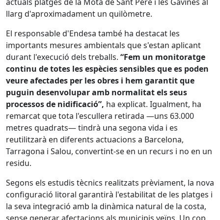
actuals platges de la Mota de Sant Pere i les Gavines al
llarg d'aproximadament un quilòmetre.
El responsable d'Endesa també ha destacat les
importants mesures ambientals que s'estan aplicant
durant l'execució dels treballs.
“Fem un monitoratge
continu de totes les espècies sensibles que es poden
veure afectades per les obres i hem garantit que
puguin desenvolupar amb normalitat els seus
processos de nidificació”,
ha explicat. Igualment, ha
remarcat que tota l'escullera retirada —uns 63.000
metres quadrats— tindrà una segona vida i es
reutilitzarà en diferents actuacions a Barcelona,
Tarragona i Salou, convertint-se en un recurs i no en un
residu.
Segons els estudis tècnics realitzats prèviament, la nova
configuració litoral garantirà l'estabilitat de les platges i
la seva integració amb la dinàmica natural de la costa,
sense generar afectacions als municipis veïns. Un cop