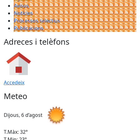
Avisos
Notícies
Processos selectius
Publicacions
Adreces i telèfons
Accedeix
Meteo
Dijous, 6 d’agost
D
T.Màx: 32°
T
T.Min: 23°
T