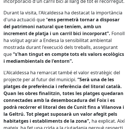
incorporació d'un carril bici al llarg de tot el recorregut.
Durant la visita, l'Alcaldessa ha destacat la importància
d'una actuació que “
ens permetrà tornar a disposar
del patrimoni natural que teníem, amb un
increment de platja i un carril bici incorporat”.
Fonoll
ha volgut agrair a Endesa la sensibilitat ambiental
mostrada durant l'execució dels treballs, assegurant
que
“s'han tingut en compte tots els valors ecològics
i mediambientals de l'entorn”.
L'Alcaldessa ha remarcat també el valor estratègic del
projecte per al futur del municipi.
“Serà una de les
platges de preferència i referència del litoral català.
Quan les obres finalitzin, totes les platges quedaran
connectades amb la desembocadura del Foix i es
podrà recórrer el litoral des de Cunit fins a Vilanova i
la Geltrú. Tot plegat suposarà un valor afegit pels
habitatges i establiments de la zona”,
ha explicat. Així
mateix, ha fet una crida a la ciutadania perquè respecti