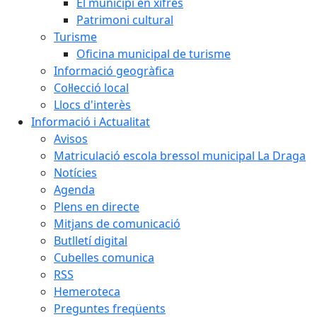
El municipi en xifres
Patrimoni cultural
Turisme
Oficina municipal de turisme
Informació geogràfica
Col·lecció local
Llocs d'interès
Informació i Actualitat
Avisos
Matriculació escola bressol municipal La Draga
Notícies
Agenda
Plens en directe
Mitjans de comunicació
Butlletí digital
Cubelles comunica
RSS
Hemeroteca
Preguntes freqüents