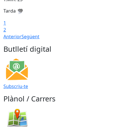
Tarda
T
1
2
Anterior
Següent
Butlletí digital
Subscriu-te
Plànol / Carrers