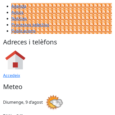
Agenda
Avisos
Notícies
Processos selectius
Publicacions
Adreces i telèfons
Accedeix
Meteo
Diumenge, 9 d’agost
D