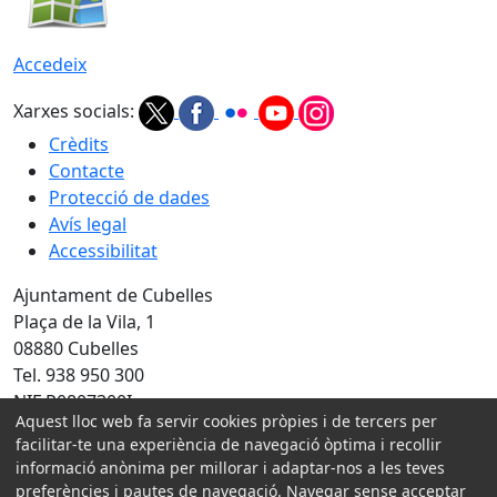
Accedeix
Xarxes socials:
Crèdits
Contacte
Protecció de dades
Avís legal
Accessibilitat
Ajuntament de Cubelles
Plaça de la Vila, 1
08880 Cubelles
Tel. 938 950 300
NIF P0807300I
Aquest lloc web fa servir cookies pròpies i de tercers per
Amb la col·laboració de:
facilitar-te una experiència de navegació òptima i recollir
informació anònima per millorar i adaptar-nos a les teves
preferències i pautes de navegació. Navegar sense acceptar