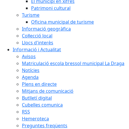
El municipi en xifres
Patrimoni cultural
Turisme
Oficina municipal de turisme
Informació geogràfica
Col·lecció local
Llocs d'interès
Informació i Actualitat
Avisos
Matriculació escola bressol municipal La Draga
Notícies
Agenda
Plens en directe
Mitjans de comunicació
Butlletí digital
Cubelles comunica
RSS
Hemeroteca
Preguntes freqüents