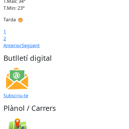
T.Màx: 34°
T
T.Min: 23°
T
Tarda
T
1
2
Anterior
Següent
Butlletí digital
Subscriu-te
Plànol / Carrers