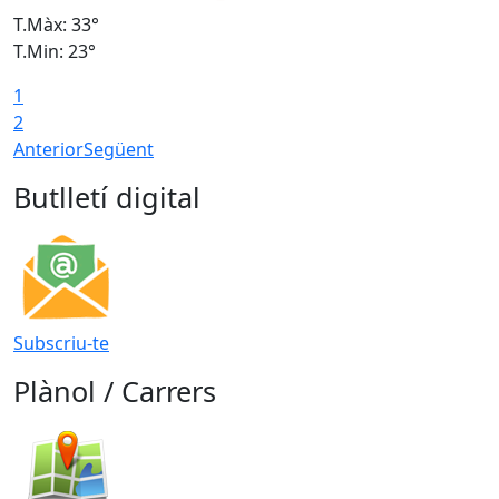
T.Màx: 33°
T
T.Min: 23°
T
1
2
Anterior
Següent
Butlletí digital
Subscriu-te
Plànol / Carrers