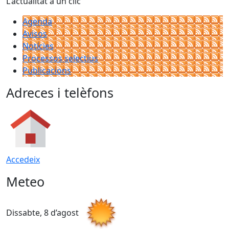
L'actualitat a un clic
Agenda
Avisos
Notícies
Processos selectius
Publicacions
Adreces i telèfons
Accedeix
Meteo
Dissabte, 8 d’agost
D