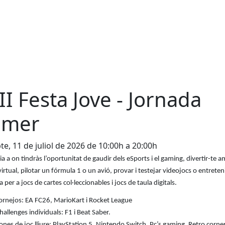
II Festa Jove - Jornada
amer
te, 11 de juliol de 2026 de 10:00h a 20:00h
ia a on tindràs l’oportunitat de gaudir dels eSports i el gaming, divertir-te a
 virtual, pilotar un fórmula 1 o un avió, provar i testejar videojocs o entreten
 per a jocs de cartes col·leccionables i jocs de taula digitals.
ornejos: EA FC26, MarioKart i Rocket League
hallenges individuals: F1 i Beat Saber.
ones de joc lliure: PlayStation 5, Nintendo Switch, Pc’s gaming, Retro corner