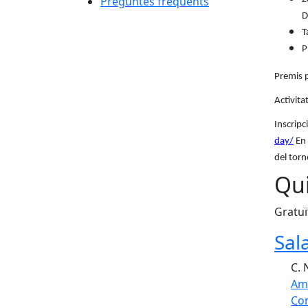
Preguntes freqüents
D
T
P
Premis 
Activita
Inscripc
day/
En 
del torn
Qui
Gratuï
Sal
C. 
Am
Com