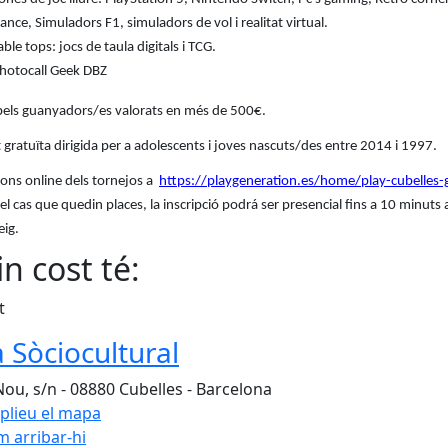
ance, Simuladors F1, simuladors de vol i realitat virtual.
able tops: jocs de taula digitals i TCG.
hotocall Geek DBZ
pels guanyadors/es valorats en més de 500€.
t gratuïta dirigida per a adolescents i joves nascuts/des entre 2014 i 1997.
ions online dels tornejos a
https://playgeneration.es/home/play-cubelles
el cas que quedin places, la inscripció podrá ser presencial fins a 10 minuts
eig.
n cost té:
t
a Sòciocultural
Nou, s/n - 08880 Cubelles - Barcelona
plieu el mapa
 arribar-hi
Leaflet
| ©
OpenStreetMap
con