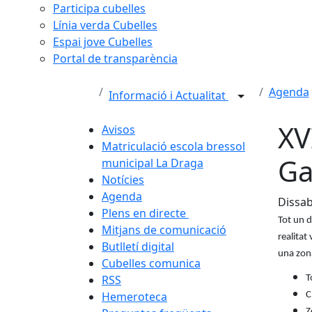
Participa cubelles
Línia verda Cubelles
Espai jove Cubelles
Portal de transparència
Agenda
Informació i Actualitat
XV
Avisos
Matriculació escola bressol
G
municipal La Draga
Notícies
Agenda
Dissab
Plens en directe
Tot un d
Mitjans de comunicació
realitat
Butlletí digital
una zona
Cubelles comunica
RSS
T
Hemeroteca
C
Z