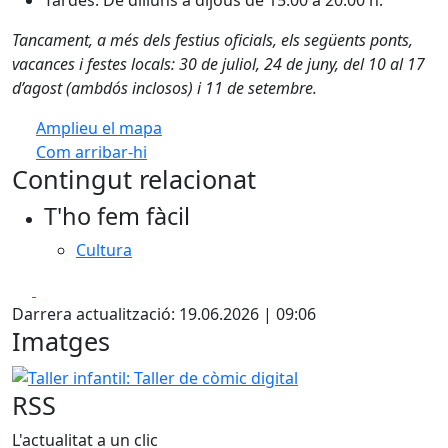
Tardes: De dilluns a dijous de 15.00 a 20.00 h.
Tancament, a més dels festius oficials, els següents ponts,
vacances i festes locals: 30 de juliol, 24 de juny, del 10 al 17
d’agost (ambdós inclosos) i 11 de setembre.
Amplieu el mapa
Com arribar-hi
Leaflet
| ©
OpenStreetMap
contributors
Contingut relacionat
+
T'ho fem fàcil
−
Cultura
Facebook
X
Darrera actualització: 19.06.2026 | 09:06
Imatges
Taller infantil: Taller de còmic digital
RSS
L'actualitat a un clic