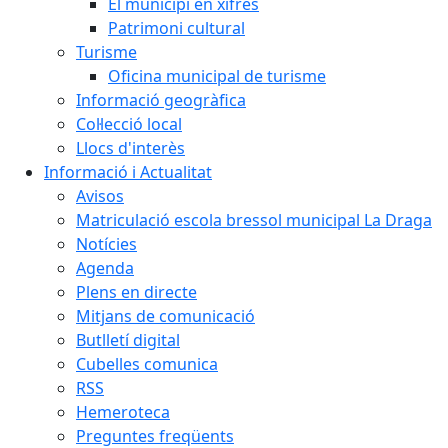
El municipi en xifres
Patrimoni cultural
Turisme
Oficina municipal de turisme
Informació geogràfica
Col·lecció local
Llocs d'interès
Informació i Actualitat
Avisos
Matriculació escola bressol municipal La Draga
Notícies
Agenda
Plens en directe
Mitjans de comunicació
Butlletí digital
Cubelles comunica
RSS
Hemeroteca
Preguntes freqüents