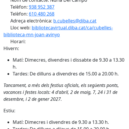
Nom de contacte: Núria Del Campo
Telèfon:
938 952 387
Telèfon:
610 480 268
Adreça electrònica:
b.cubelles@diba.cat
Lloc web:
bibliotecavirtual.diba.cat/ca/cubelles-
biblioteca-mn-joan-avinyo
Horari:
Hivern:
Matí: Dimecres, divendres i dissabte de 9.30 a 13.30
h.
Tardes: De dilluns a divendres de 15.00 a 20.00 h.
Tancament, a més dels festius oficials, els següents ponts,
vacances i festes locals: 4 d'abril, 2 de maig, 7, 24 i 31 de
desembre, i 2 de gener 2027.
Estiu:
Matí: Dimecres i divendres de 9.30 a 13.30 h.