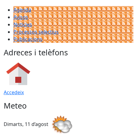
Agenda
Avisos
Notícies
Processos selectius
Publicacions
Adreces i telèfons
Accedeix
Meteo
Dimarts, 11 d’agost
D