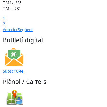
T.Màx: 33°
T
T.Min: 23°
T
1
2
Anterior
Següent
Butlletí digital
Subscriu-te
Plànol / Carrers