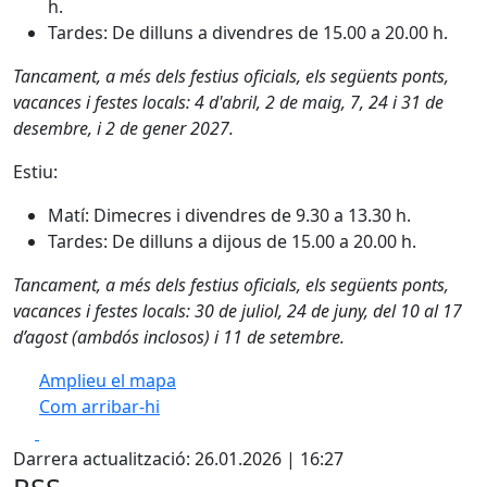
h.
Tardes: De dilluns a divendres de 15.00 a 20.00 h.
Tancament, a més dels festius oficials, els següents ponts,
vacances i festes locals: 4 d'abril, 2 de maig, 7, 24 i 31 de
desembre, i 2 de gener 2027.
Estiu:
Matí: Dimecres i divendres de 9.30 a 13.30 h.
Tardes: De dilluns a dijous de 15.00 a 20.00 h.
Tancament, a més dels festius oficials, els següents ponts,
vacances i festes locals: 30 de juliol, 24 de juny, del 10 al 17
d’agost (ambdós inclosos) i 11 de setembre.
Amplieu el mapa
Com arribar-hi
Leaflet
| ©
OpenStreetMap
contributors
Facebook
X
+
Darrera actualització: 26.01.2026 | 16:27
−