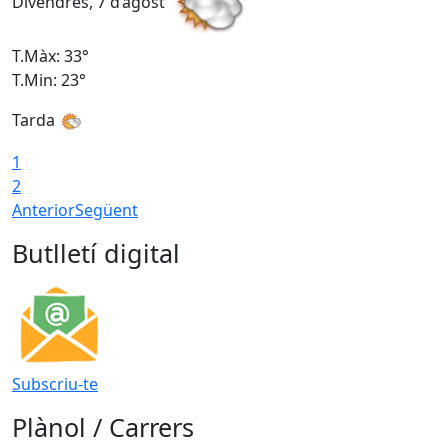
Divendres, 7 d’agost
D
T.Màx: 33°
T
T.Min: 23°
T
Tarda
1
2
Anterior
Següent
Butlletí digital
Subscriu-te
Plànol / Carrers