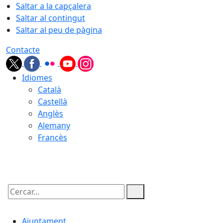
Saltar a la capçalera
Saltar al contingut
Saltar al peu de pàgina
Contacte
Idiomes
Català
Castellà
Anglès
Alemany
Francès
06.08.2026 | 18:40
Cercar:
Ajuntament