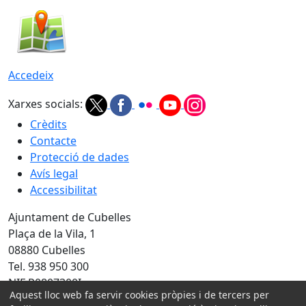
Accedeix
Xarxes socials:
Crèdits
Contacte
Protecció de dades
Avís legal
Accessibilitat
Ajuntament de Cubelles
Plaça de la Vila, 1
08880 Cubelles
Tel. 938 950 300
NIF P0807300I
Aquest lloc web fa servir cookies pròpies i de tercers per