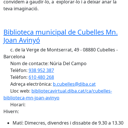
convidem a gaudir-lo, a explorar-lo i a deixar anar la
teva imaginació.
Biblioteca municipal de Cubelles Mn.
Joan Avinyó
c. de la Verge de Montserrat, 49 - 08880 Cubelles -
Barcelona
Nom de contacte: Núria Del Campo
Telèfon:
938 952 387
Telèfon:
610 480 268
Adreça electrònica:
b.cubelles@diba.cat
Lloc web:
bibliotecavirtual.diba.cat/ca/cubelles-
biblioteca-mn-joan-avinyo
Horari:
Hivern:
Matí: Dimecres, divendres i dissabte de 9.30 a 13.30