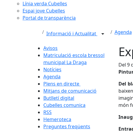
Línia verda Cubelles
Espai jove Cubelles
Portal de transparència
Agenda
Informació i Actualitat
Ex
Avisos
Matriculació escola bressol
municipal La Draga
Del 9 
Notícies
Pintu
Agenda
Plens en directe
Del bl
Mitjans de comunicació
baixen
Butlletí digital
imagin
Cubelles comunica
món fo
RSS
Inaug
Hemeroteca
Preguntes freqüents
Entrad