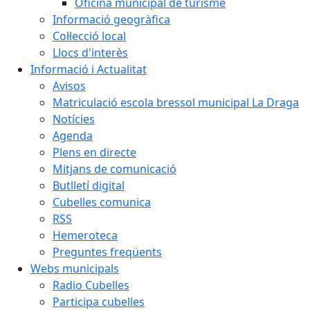
Oficina municipal de turisme
Informació geogràfica
Col·lecció local
Llocs d'interès
Informació i Actualitat
Avisos
Matriculació escola bressol municipal La Draga
Notícies
Agenda
Plens en directe
Mitjans de comunicació
Butlletí digital
Cubelles comunica
RSS
Hemeroteca
Preguntes freqüents
Webs municipals
Radio Cubelles
Participa cubelles