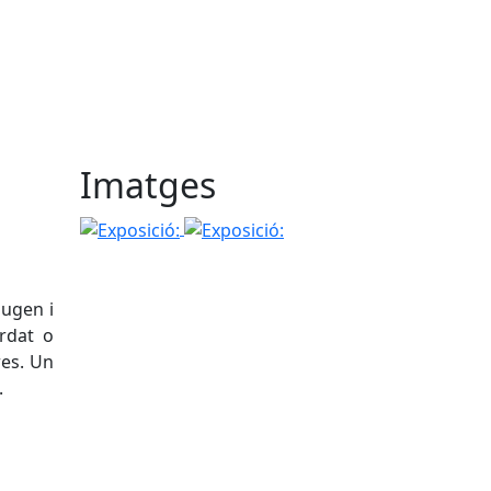
Imatges
Exposició: "Món-Blau-fort"
Exposició: "Món-Blau-fort"
pugen i
ordat o
res. Un
.