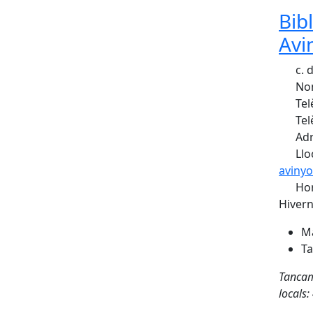
Bib
Avi
c. 
Nom
Tel
Tel
Adr
Llo
avinyo
Hor
Hivern
Ma
Ta
Tancame
locals: