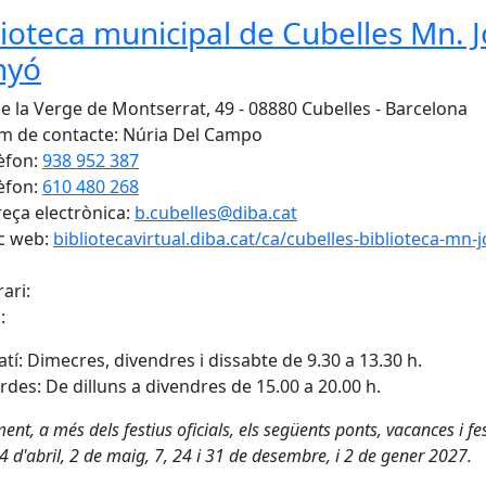
lioteca municipal de Cubelles Mn. 
nyó
de la Verge de Montserrat, 49 - 08880 Cubelles - Barcelona
 de contacte: Núria Del Campo
èfon:
938 952 387
èfon:
610 480 268
eça electrònica:
b.cubelles@diba.cat
c web:
bibliotecavirtual.diba.cat/ca/cubelles-biblioteca-mn-
ari:
:
tí: Dimecres, divendres i dissabte de 9.30 a 13.30 h.
rdes: De dilluns a divendres de 15.00 a 20.00 h.
nt, a més dels festius oficials, els següents ponts, vacances i fe
 4 d'abril, 2 de maig, 7, 24 i 31 de desembre, i 2 de gener 2027.