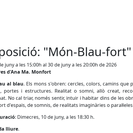
posició: "Món-Blau-fort"
de juny a les 15:00h al 30 de juny a les 20:00h de 2026
res d'Ana Ma. Monfort
au al blau
. Els mons s'obren: cercles, colors, camins que 
, portes i estructures. Realitat o somni, allò creat, rec
at. No cal triar, només sentir, intuir i habitar dins de les ob
rt d'espais, de somnis, de realitats imaginàries o paral·leles
uració
: Dimecres, 10 de juny, a les 18:30 h.
a lliure
.