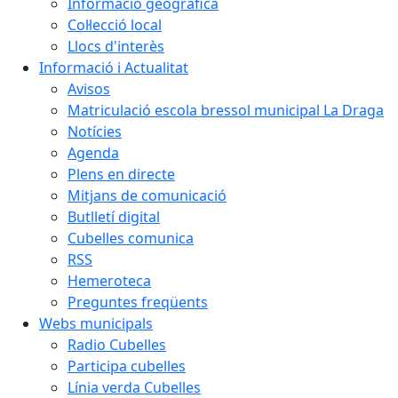
Informació geogràfica
Col·lecció local
Llocs d'interès
Informació i Actualitat
Avisos
Matriculació escola bressol municipal La Draga
Notícies
Agenda
Plens en directe
Mitjans de comunicació
Butlletí digital
Cubelles comunica
RSS
Hemeroteca
Preguntes freqüents
Webs municipals
Radio Cubelles
Participa cubelles
Línia verda Cubelles