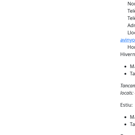
Nom
Tel
Tel
Adr
Llo
avinyo
Hor
Hivern
Ma
Ta
Tancame
locals:
Estiu:
Ma
Ta