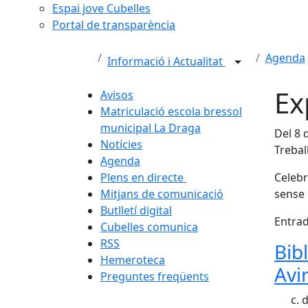
Espai jove Cubelles
Portal de transparència
Agenda
Informació i Actualitat
Ex
Avisos
Matriculació escola bressol
municipal La Draga
Del 8 
Notícies
Trebal
Agenda
Plens en directe
Celebr
Mitjans de comunicació
sense 
Butlletí digital
Entrad
Cubelles comunica
RSS
Bib
Hemeroteca
Avi
Preguntes freqüents
c. 