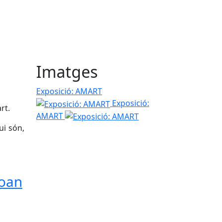
Imatges
Exposició: AMART
Exposició:
rt.
AMART
ui són,
Joan