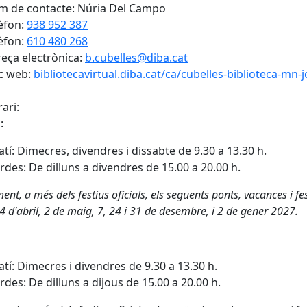
 de contacte: Núria Del Campo
èfon:
938 952 387
èfon:
610 480 268
eça electrònica:
b.cubelles@diba.cat
c web:
bibliotecavirtual.diba.cat/ca/cubelles-biblioteca-mn-
ari:
:
tí: Dimecres, divendres i dissabte de 9.30 a 13.30 h.
rdes: De dilluns a divendres de 15.00 a 20.00 h.
nt, a més dels festius oficials, els següents ponts, vacances i fe
 4 d'abril, 2 de maig, 7, 24 i 31 de desembre, i 2 de gener 2027.
tí: Dimecres i divendres de 9.30 a 13.30 h.
rdes: De dilluns a dijous de 15.00 a 20.00 h.