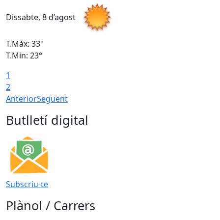
Dissabte, 8 d’agost
D
T.Màx: 33°
T
T.Min: 23°
T
1
2
Anterior
Següent
Butlletí digital
Subscriu-te
Plànol / Carrers