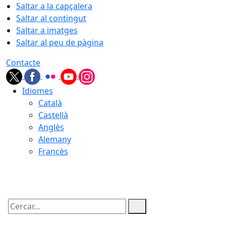
Saltar a la capçalera
Saltar al contingut
Saltar a imatges
Saltar al peu de pàgina
Contacte
Idiomes
Català
Castellà
Anglès
Alemany
Francès
07.08.2026 | 20:57
Cercar: