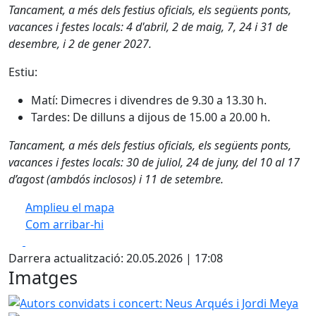
Tancament, a més dels festius oficials, els següents ponts,
vacances i festes locals: 4 d'abril, 2 de maig, 7, 24 i 31 de
desembre, i 2 de gener 2027.
Estiu:
Matí: Dimecres i divendres de 9.30 a 13.30 h.
Tardes: De dilluns a dijous de 15.00 a 20.00 h.
Tancament, a més dels festius oficials, els següents ponts,
vacances i festes locals: 30 de juliol, 24 de juny, del 10 al 17
d’agost (ambdós inclosos) i 11 de setembre.
Amplieu el mapa
Com arribar-hi
Leaflet
| ©
OpenStreetMap
contributors
Facebook
X
+
Darrera actualització: 20.05.2026 | 17:08
−
Imatges
Autors convidats i concert: Neus Arqués i Jordi Meya
Aut