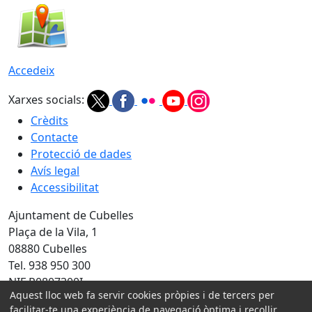
Accedeix
Xarxes socials:
Crèdits
Contacte
Protecció de dades
Avís legal
Accessibilitat
Ajuntament de Cubelles
Plaça de la Vila, 1
08880 Cubelles
Tel. 938 950 300
NIF P0807300I
Aquest lloc web fa servir cookies pròpies i de tercers per
Amb la col·laboració de:
facilitar-te una experiència de navegació òptima i recollir