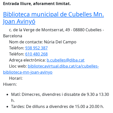
Entrada lliure, aforament limitat.
Biblioteca municipal de Cubelles Mn.
Joan Avinyó
c. de la Verge de Montserrat, 49 - 08880 Cubelles -
Barcelona
Nom de contacte: Núria Del Campo
Telèfon:
938 952 387
Telèfon:
610 480 268
Adreça electrònica:
b.cubelles@diba.cat
Lloc web:
bibliotecavirtual.diba.cat/ca/cubelles-
biblioteca-mn-joan-avinyo
Horari:
Hivern:
Matí: Dimecres, divendres i dissabte de 9.30 a 13.30
h.
Tardes: De dilluns a divendres de 15.00 a 20.00 h.