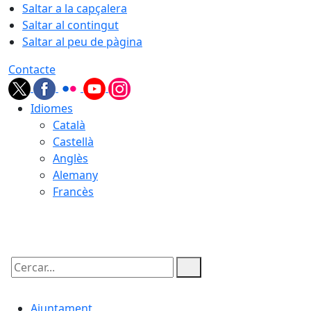
Saltar a la capçalera
Saltar al contingut
Saltar al peu de pàgina
Contacte
Idiomes
Català
Castellà
Anglès
Alemany
Francès
06.08.2026 | 12:24
Cercar:
Ajuntament