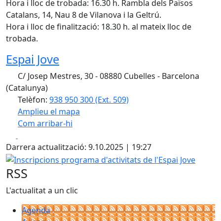
Hora i lloc de trobada: 16.30 h. Rambla dels Països
Catalans, 14, Nau 8 de Vilanova i la Geltrú.
Hora i lloc de finalització: 18.30 h. al mateix lloc de
trobada.
Espai Jove
C/ Josep Mestres, 30 - 08880 Cubelles - Barcelona
(Catalunya)
Telèfon:
938 950 300 (Ext. 509)
Amplieu el mapa
Com arribar-hi
Leaflet
| ©
OpenStreetMap
contributors
Facebook
X
+
Darrera actualització: 9.10.2025 | 19:27
−
Inscripcions programa d'activitats de l'Espai Jove
RSS
L'actualitat a un clic
Agenda