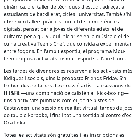
dinàmica, o el taller de tècniques d'estudi, adreçat a
estudiants de batxillerat, cicles i universitat. També s'hi
ofereixen tallers pràctics com el de competències
digitals, pensat per a joves de diferents edats, el de
guitarra per a qui vulgui iniciar-se en la música o el de
cuina creativa Teen's Chef, que convida a experimentar
entre fogons. En l'àmbit esportiu, el programa Mou-
teen proposa activitats de multiesports a l'aire lliure.
Les tardes de divendres es reserven a les activitats més
lúdiques i socials, dins la proposta Friends Friday. S’hi
troben des de tallers d'expressió artística i sessions de
Hit&Fit —una combinació de calistènia i kick-boxing—
fins a activitats puntuals com el joc de pistes de
Castaween, una sessió de realitat virtual, tardes de jocs
de taula o karaoke, i fins i tot una sortida al centre d'oci
Oca Loka.
Totes les activitats són gratuïtes i les inscripcions es