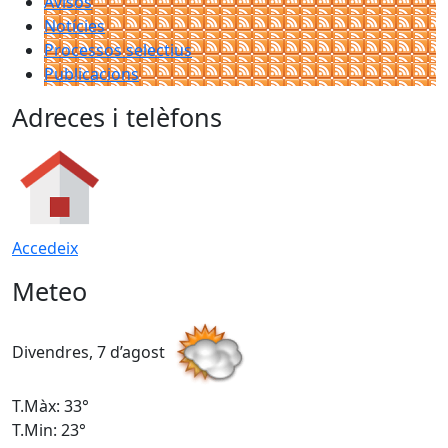
Avisos
Notícies
Processos selectius
Publicacions
Adreces i telèfons
Accedeix
Meteo
Divendres, 7 d’agost
D
T.Màx: 33°
T
T.Min: 23°
T