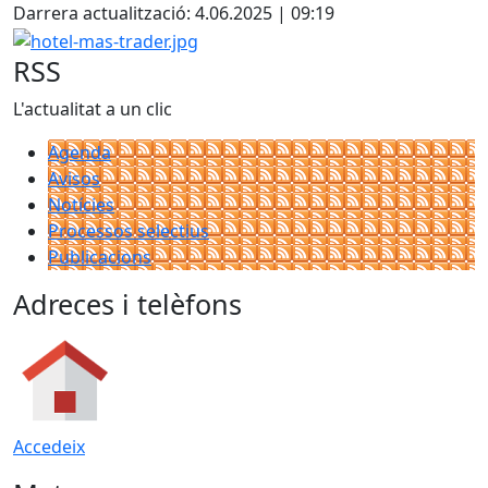
+
Darrera actualització: 4.06.2025 | 09:19
−
hotel-mas-trader.jpg
RSS
L'actualitat a un clic
Agenda
Avisos
Notícies
Processos selectius
Publicacions
Adreces i telèfons
Accedeix