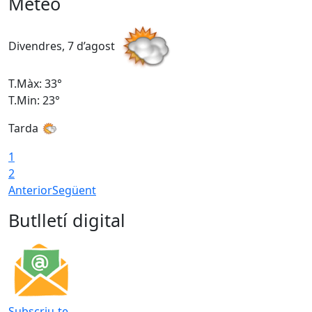
Meteo
Divendres, 7 d’agost
D
T.Màx: 33°
T
T.Min: 23°
T
Tarda
1
2
Anterior
Següent
Butlletí digital
Subscriu-te