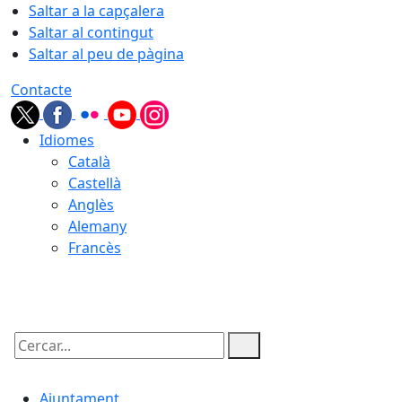
Saltar a la capçalera
Saltar al contingut
Saltar al peu de pàgina
Contacte
Idiomes
Català
Castellà
Anglès
Alemany
Francès
06.08.2026 | 22:11
Cercar:
Ajuntament