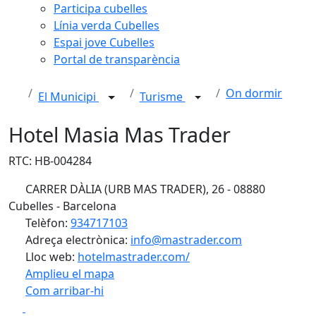
Participa cubelles
Línia verda Cubelles
Espai jove Cubelles
Portal de transparència
On dormir
El Municipi
Turisme
Hotel Masia Mas Trader
RTC: HB-004284
CARRER DÀLIA (URB MAS TRADER), 26 - 08880
Cubelles - Barcelona
Telèfon:
934717103
Adreça electrònica:
info@mastrader.com
Lloc web:
hotelmastrader.com/
Amplieu el mapa
Com arribar-hi
Leaflet
| ©
OpenStreetMap
contributors
Facebook
X