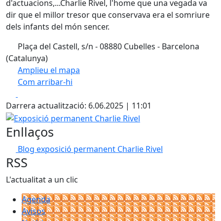
d'actuacions,...Charlie Rivel, l'home que una vegada va
dir que el millor tresor que conservava era el somriure
dels infants del món sencer.
Plaça del Castell, s/n - 08880 Cubelles - Barcelona
(Catalunya)
Amplieu el mapa
Com arribar-hi
Leaflet
| ©
OpenStreetMap
contributors
Facebook
X
+
Darrera actualització: 6.06.2025 | 11:01
−
Exposició permanent Charlie Rivel
Enllaços
Blog exposició permanent Charlie Rivel
RSS
L'actualitat a un clic
Agenda
Avisos