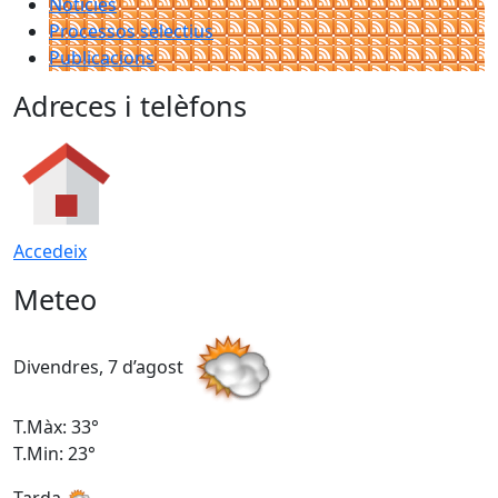
Notícies
Processos selectius
Publicacions
Adreces i telèfons
Accedeix
Meteo
Divendres, 7 d’agost
D
T.Màx: 33°
T
T.Min: 23°
T
Tarda