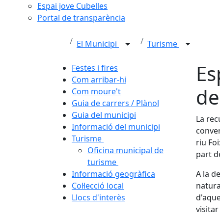
Espai jove Cubelles
Portal de transparència
El Municipi
Turisme
Es
Festes i fires
Com arribar-hi
de
Com moure't
Guia de carrers / Plànol
Guia del municipi
La rec
Informació del municipi
conver
Turisme
riu Fo
Oficina municipal de
part d
turisme
Informació geogràfica
A la d
Col·lecció local
natura
Llocs d'interès
d'aque
visita