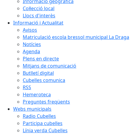
Informació geogràfica
Col·lecció local
Llocs d'interès
Informació i Actualitat
Avisos
Matriculació escola bressol municipal La Draga
Notícies
Agenda
Plens en directe
Mitjans de comunicació
Butlletí digital
Cubelles comunica
RSS
Hemeroteca
Preguntes freqüents
Webs municipals
Radio Cubelles
Participa cubelles
Línia verda Cubelles