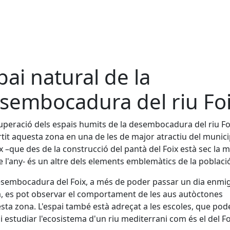
pai natural de la
sembocadura del riu Fo
uperació dels espais humits de la desembocadura del riu Fo
tit aquesta zona en una de les de major atractiu del municip
ix –que des de la construcció del pantà del Foix està sec la 
e l'any- és un altre dels elements emblemàtics de la poblaci
esembocadura del Foix, a més de poder passar un dia enmig
, es pot observar el comportament de les aus autòctones
sta zona. L'espai també està adreçat a les escoles, que pod
r i estudiar l'ecosistema d'un riu mediterrani com és el del Fo