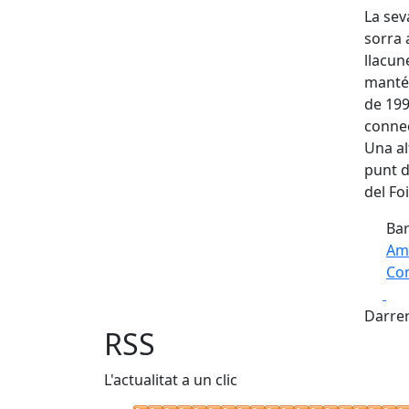
La sev
sorra 
llacun
manté 
de 199
connec
Una al
punt d
del Foi
Bar
Am
Com
Fa
+
Darrer
−
RSS
L'actualitat a un clic