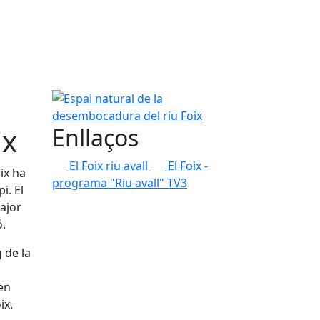
Espai natural de la desembocadura del riu Foix
ix
Enllaços
El Foix riu avall
El Foix -
ix ha
programa "Riu avall" TV3
i. El
major
ó.
 de la
en
ix.