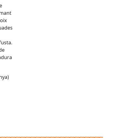
e
rmant
Foix
iuades
,
fusta.
 de
adura
nya)
tributors