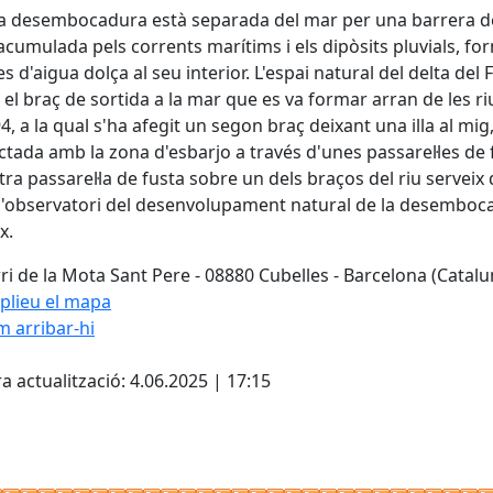
a desembocadura està separada del mar per una barrera d
acumulada pels corrents marítims i els dipòsits pluvials, fo
es d'aigua dolça al seu interior. L'espai natural del delta del 
el braç de sortida a la mar que es va formar arran de les r
4, a la qual s'ha afegit un segon braç deixant una illa al mig
tada amb la zona d'esbarjo a través d'unes passarel·les de 
tra passarel·la de fusta sobre un dels braços del riu serveix
'observatori del desenvolupament natural de la desemboc
x.
ri de la Mota Sant Pere - 08880 Cubelles - Barcelona (Catalu
plieu el mapa
 arribar-hi
Leaflet
| ©
OpenStreetMap
con
cebook
X
a actualització: 4.06.2025 | 17:15