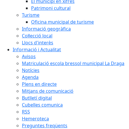
El municipi en xifres
Patrimoni cultural
Turisme
Oficina municipal de turisme
Informació geogràfica
Col·lecció local
Llocs d'interès
Informació i Actualitat
Avisos
Matriculació escola bressol municipal La Draga
Notícies
Agenda
Plens en directe
Mitjans de comunicació
Butlletí digital
Cubelles comunica
RSS
Hemeroteca
Preguntes freqüents