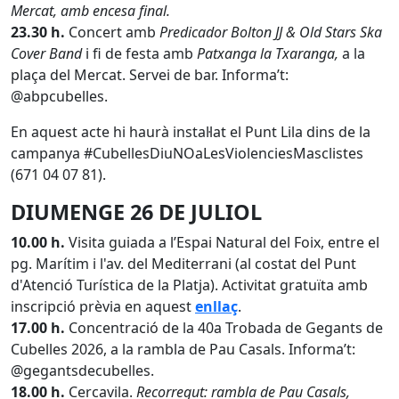
Mercat, amb encesa final.
23.30 h.
Concert amb
Predicador Bolton JJ & Old Stars Ska
Cover Band
i fi de festa amb
Patxanga la Txaranga,
a la
plaça del Mercat. Servei de bar. Informa’t:
@abpcubelles.
En aquest acte hi haurà instal·lat el Punt Lila dins de la
campanya #CubellesDiuNOaLesViolenciesMasclistes
(671 04 07 81).
DIUMENGE 26 DE JULIOL
10.00 h.
Visita guiada a l’Espai Natural del Foix, entre el
pg. Marítim i l'av. del Mediterrani (al costat del Punt
d'Atenció Turística de la Platja). Activitat gratuïta amb
inscripció prèvia en aquest
enllaç
.
17.00 h.
Concentració de la 40a Trobada de Gegants de
Cubelles 2026, a la rambla de Pau Casals. Informa’t:
@gegantsdecubelles.
18.00 h.
Cercavila.
Recorregut: rambla de Pau Casals,