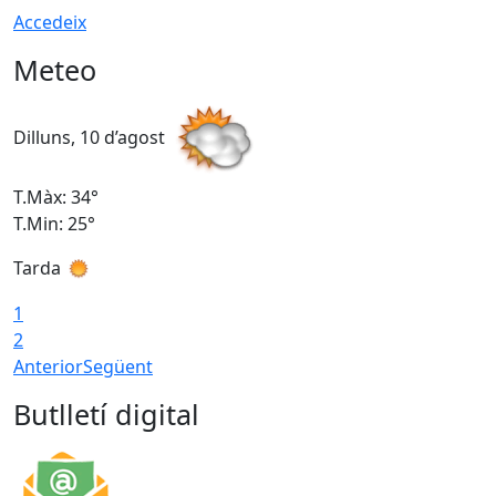
Accedeix
Meteo
Dilluns, 10 d’agost
D
T.Màx: 34°
T
T.Min: 25°
T
Tarda
T
1
2
Anterior
Següent
Butlletí digital