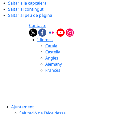
Saltar a la capçalera
Saltar al contingut
Saltar al peu de pàgina
Contacte
Idiomes
Català
Castellà
Anglès
Alemany
Francès
08.08.2026 | 13:19
Ajuntament
Salutació de l'Alcaldessa