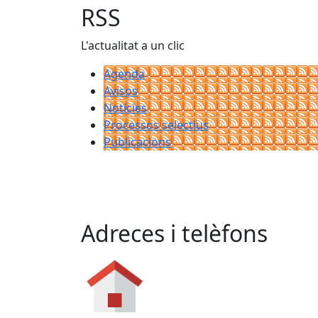
RSS
L'actualitat a un clic
Agenda
Avisos
Notícies
Processos selectius
Publicacions
Adreces i telèfons