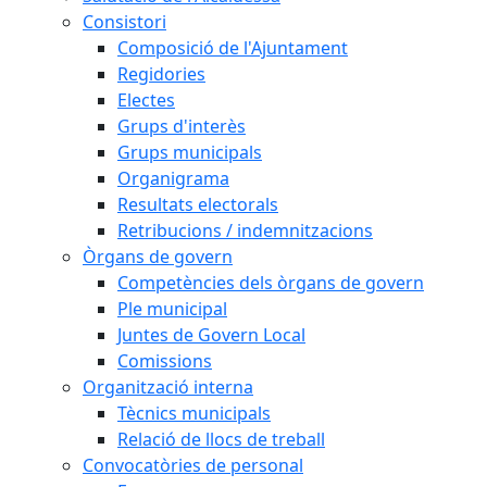
Consistori
Composició de l'Ajuntament
Regidories
Electes
Grups d'interès
Grups municipals
Organigrama
Resultats electorals
Retribucions / indemnitzacions
Òrgans de govern
Competències dels òrgans de govern
Ple municipal
Juntes de Govern Local
Comissions
Organització interna
Tècnics municipals
Relació de llocs de treball
Convocatòries de personal