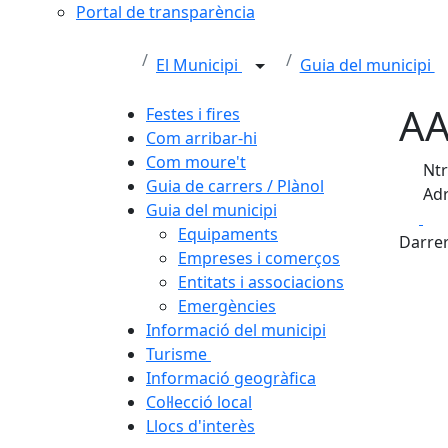
Portal de transparència
El Municipi
Guia del municipi
AA
Festes i fires
Com arribar-hi
Com moure't
Ntr
Guia de carrers / Plànol
Adr
Guia del municipi
Fa
Equipaments
Darrer
Empreses i comerços
Entitats i associacions
Emergències
Informació del municipi
Turisme
Informació geogràfica
Col·lecció local
Llocs d'interès