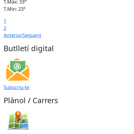
T.Màx: 33°
T
T.Min: 23°
T
1
2
Anterior
Següent
Butlletí digital
Subscriu-te
Plànol / Carrers