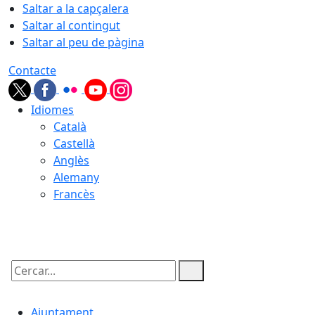
Saltar a la capçalera
Saltar al contingut
Saltar al peu de pàgina
Contacte
Idiomes
Català
Castellà
Anglès
Alemany
Francès
08.08.2026 | 06:01
Cercar:
Ajuntament