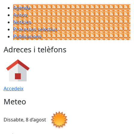
Agenda
Avisos
Notícies
Processos selectius
Publicacions
Adreces i telèfons
Accedeix
Meteo
Dissabte, 8 d’agost
D