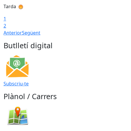
Tarda
T
1
2
Anterior
Següent
Butlletí digital
Subscriu-te
Plànol / Carrers