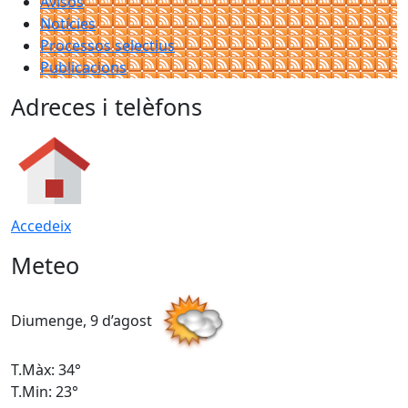
Avisos
Notícies
Processos selectius
Publicacions
Adreces i telèfons
Accedeix
Meteo
Diumenge, 9 d’agost
D
T.Màx: 34°
T
T.Min: 23°
T