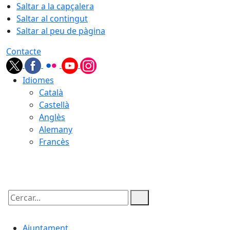
Saltar a la capçalera
Saltar al contingut
Saltar al peu de pàgina
Contacte
Idiomes
Català
Castellà
Anglès
Alemany
Francès
08.08.2026 | 20:07
Cercar:
Ajuntament