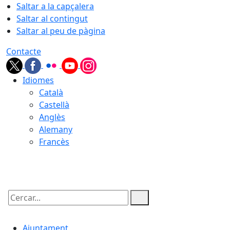
Saltar a la capçalera
Saltar al contingut
Saltar al peu de pàgina
Contacte
Idiomes
Català
Castellà
Anglès
Alemany
Francès
08.08.2026 | 21:47
Cercar:
Ajuntament