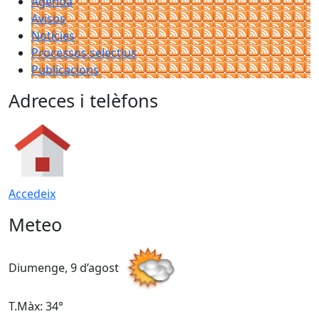
Agenda
Avisos
Notícies
Processos selectius
Publicacions
Adreces i telèfons
Accedeix
Meteo
Diumenge, 9 d’agost
D
T.Màx: 34°
T