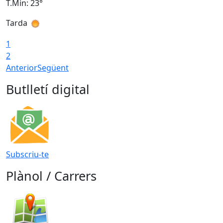
T.Min: 23°
T
Tarda
T
1
2
Anterior
Següent
Butlletí digital
Subscriu-te
Plànol / Carrers