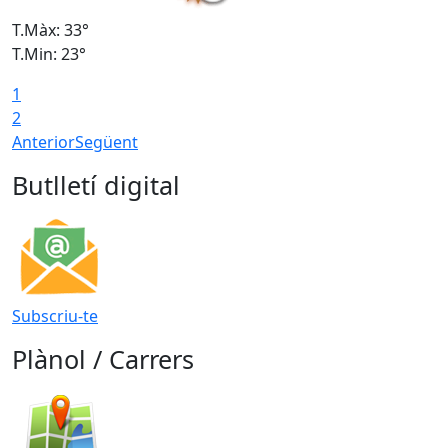
T.Màx: 33°
T
T.Min: 23°
T
1
2
Anterior
Següent
Butlletí digital
Subscriu-te
Plànol / Carrers