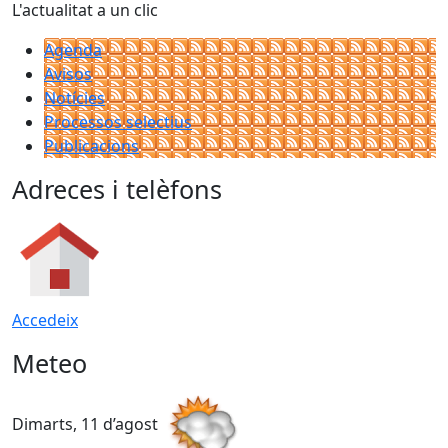
L'actualitat a un clic
Agenda
Avisos
Notícies
Processos selectius
Publicacions
Adreces i telèfons
Accedeix
Meteo
Dimarts, 11 d’agost
D