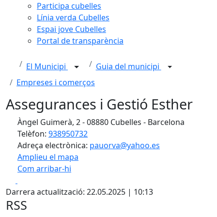
Participa cubelles
Línia verda Cubelles
Espai jove Cubelles
Portal de transparència
El Municipi
Guia del municipi
Empreses i comerços
Assegurances i Gestió Esther
Àngel Guimerà, 2 - 08880 Cubelles - Barcelona
Telèfon:
938950732
Adreça electrònica:
pauorva@yahoo.es
Amplieu el mapa
Com arribar-hi
Leaflet
| ©
OpenStreetMap
contributors
Facebook
X
+
Darrera actualització: 22.05.2025 | 10:13
−
RSS