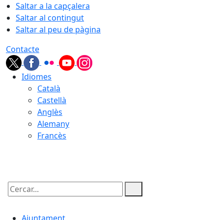
Saltar a la capçalera
Saltar al contingut
Saltar al peu de pàgina
Contacte
Idiomes
Català
Castellà
Anglès
Alemany
Francès
10.08.2026 | 14:01
Cercar:
Ajuntament