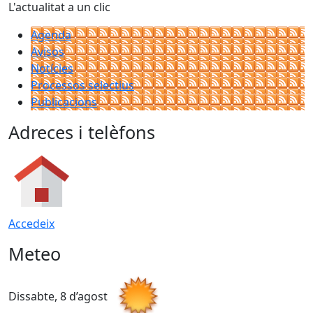
L'actualitat a un clic
Agenda
Avisos
Notícies
Processos selectius
Publicacions
Adreces i telèfons
Accedeix
Meteo
Dissabte, 8 d’agost
D