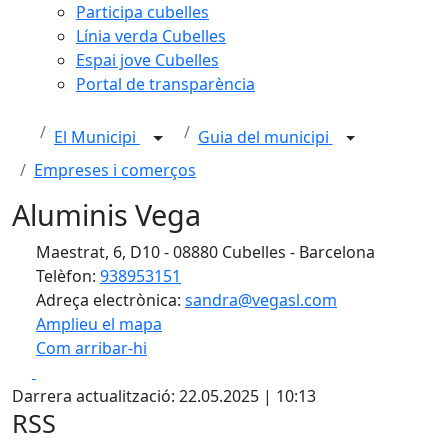
Participa cubelles
Línia verda Cubelles
Espai jove Cubelles
Portal de transparència
El Municipi
Guia del municipi
Empreses i comerços
Aluminis Vega
Maestrat, 6, D10 - 08880 Cubelles - Barcelona
Telèfon:
938953151
Adreça electrònica:
sandra@vegasl.com
Amplieu el mapa
Com arribar-hi
Leaflet
| ©
OpenStreetMap
contributors
Facebook
X
+
Darrera actualització: 22.05.2025 | 10:13
−
RSS