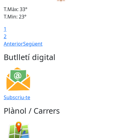
T.Màx: 33°
T
T.Min: 23°
T
1
2
Anterior
Següent
Butlletí digital
Subscriu-te
Plànol / Carrers