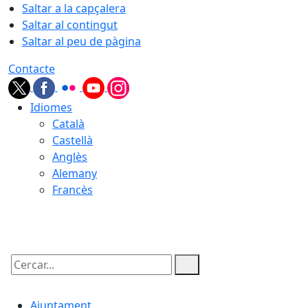
Saltar a la capçalera
Saltar al contingut
Saltar al peu de pàgina
Contacte
Idiomes
Català
Castellà
Anglès
Alemany
Francès
08.08.2026 | 11:31
Cercar:
Ajuntament