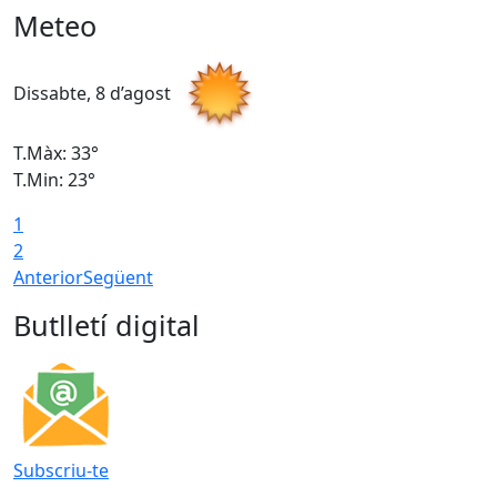
Meteo
Dissabte, 8 d’agost
D
T.Màx: 33°
T
T.Min: 23°
T
1
2
Anterior
Següent
Butlletí digital
Subscriu-te