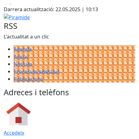
Facebook
X
+
Darrera actualització: 22.05.2025 | 10:13
−
Piramide
RSS
L'actualitat a un clic
Agenda
Avisos
Notícies
Processos selectius
Publicacions
Adreces i telèfons
Accedeix