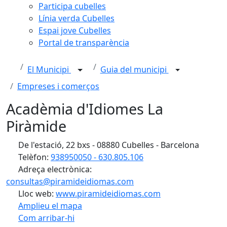
Participa cubelles
Línia verda Cubelles
Espai jove Cubelles
Portal de transparència
El Municipi
Guia del municipi
Empreses i comerços
Acadèmia d'Idiomes La
Piràmide
De l'estació, 22 bxs - 08880 Cubelles - Barcelona
Telèfon:
938950050 - 630.805.106
Adreça electrònica:
consultas@piramideidiomas.com
Lloc web:
www.piramideidiomas.com
Amplieu el mapa
Com arribar-hi
Leaflet
| ©
OpenStreetMap
contributors