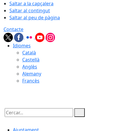
Saltar a la capçalera
Saltar al contingut
Saltar al peu de pàgina
Contacte
Idiomes
Català
Castellà
Anglès
Alemany
Francès
08.08.2026 | 03:27
Cercar:
Ajuntament