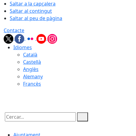
Saltar a la capçalera
Saltar al contingut
Saltar al peu de pàgina
Contacte
Idiomes
Català
Castellà
Anglès
Alemany
Francès
10.08.2026 | 20:33
Cercar:
Ajuntament