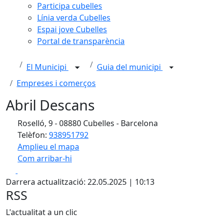
Participa cubelles
Línia verda Cubelles
Espai jove Cubelles
Portal de transparència
El Municipi
Guia del municipi
Empreses i comerços
Abril Descans
Roselló, 9 - 08880 Cubelles - Barcelona
Telèfon:
938951792
Amplieu el mapa
Com arribar-hi
Leaflet
| ©
OpenStreetMap
contributors
Facebook
X
+
Darrera actualització: 22.05.2025 | 10:13
−
RSS
L'actualitat a un clic