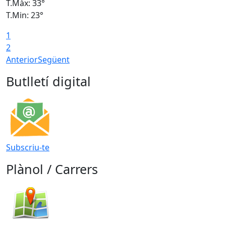
T.Màx: 33°
T
T.Min: 23°
T
1
2
Anterior
Següent
Butlletí digital
Subscriu-te
Plànol / Carrers