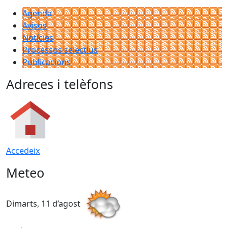
Agenda
Avisos
Notícies
Processos selectius
Publicacions
Adreces i telèfons
Accedeix
Meteo
Dimarts, 11 d’agost
D