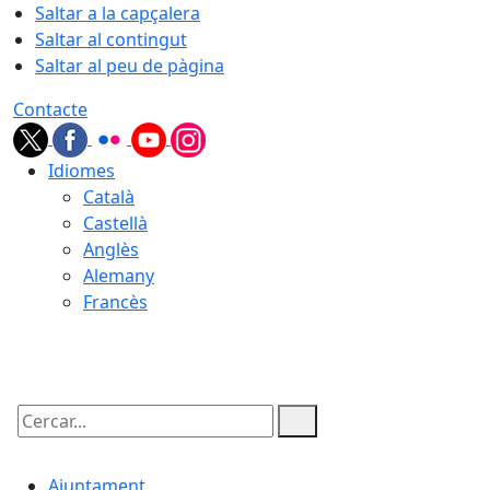
Saltar a la capçalera
Saltar al contingut
Saltar al peu de pàgina
Contacte
Idiomes
Català
Castellà
Anglès
Alemany
Francès
06.08.2026 | 11:16
Cercar:
Ajuntament