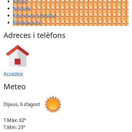
Avisos
Notícies
Processos selectius
Publicacions
Adreces i telèfons
Accedeix
Meteo
Dijous, 6 d’agost
D
T.Màx: 32°
T
T.Min: 23°
T