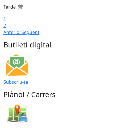
Tarda
T
1
2
Anterior
Següent
Butlletí digital
Subscriu-te
Plànol / Carrers