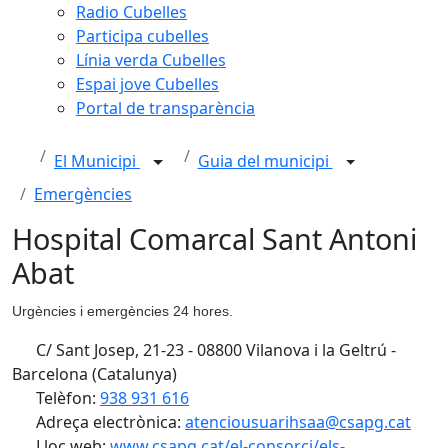
Radio Cubelles
Participa cubelles
Línia verda Cubelles
Espai jove Cubelles
Portal de transparència
El Municipi
Guia del municipi
Emergències
Hospital Comarcal Sant Antoni
Abat
Urgències i emergències 24 hores.
C/ Sant Josep, 21-23 - 08800 Vilanova i la Geltrú -
Barcelona (Catalunya)
Telèfon:
938 931 616
Adreça electrònica:
atenciousuarihsaa@csapg.cat
Lloc web:
www.csapg.cat/el-consorci/els-