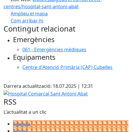
centres/hospital-sant-antoni-abat
Amplieu el mapa
Com arribar-hi
Leaflet
| ©
OpenStreetMap
contributors
Contingut relacionat
+
Emergències
−
061 - Emergències mèdiques
Equipaments
Centre d'Atenció Primària (CAP) Cubelles
Facebook
X
Darrera actualització: 18.07.2025 | 12:31
Hospital Comarcal Sant Antoni Abat
RSS
L'actualitat a un clic
Agenda
Avisos