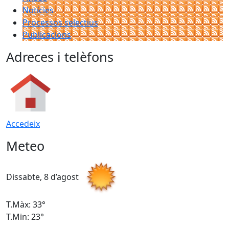
Notícies
Processos selectius
Publicacions
Adreces i telèfons
Accedeix
Meteo
Dissabte, 8 d’agost
D
T.Màx: 33°
T
T.Min: 23°
T