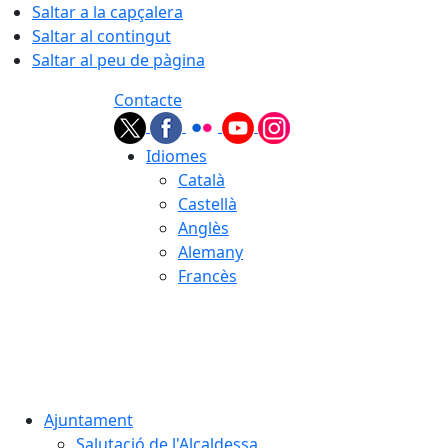
Saltar a la capçalera
Saltar al contingut
Saltar al peu de pàgina
Contacte
Idiomes
Català
Castellà
Anglès
Alemany
Francès
08.08.2026 | 12:52
Ajuntament
Salutació de l'Alcaldessa