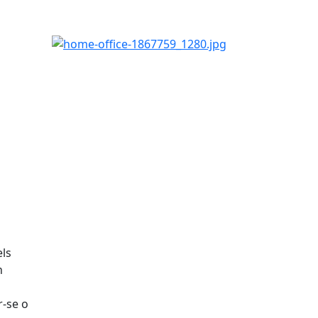
home-office-1867759_1280.jpg
els
n
s
r-se o