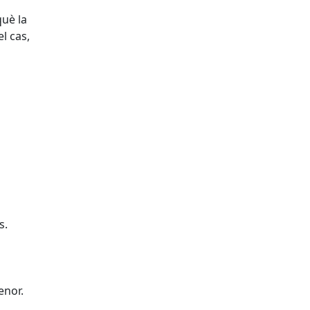
què la
l cas,
s.
enor.