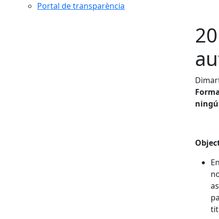
Portal de transparència
20
au
Dimar
Forma
ningú 
Object
En
no
as
pa
ti