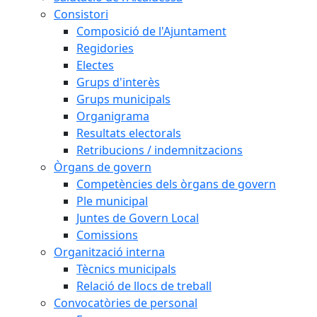
Consistori
Composició de l'Ajuntament
Regidories
Electes
Grups d'interès
Grups municipals
Organigrama
Resultats electorals
Retribucions / indemnitzacions
Òrgans de govern
Competències dels òrgans de govern
Ple municipal
Juntes de Govern Local
Comissions
Organització interna
Tècnics municipals
Relació de llocs de treball
Convocatòries de personal