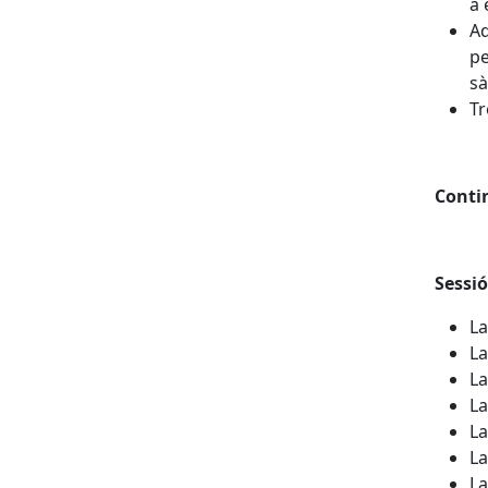
a 
Aq
pe
sà
Tr
Conti
Sessió
La
La
La
La
La
La
La