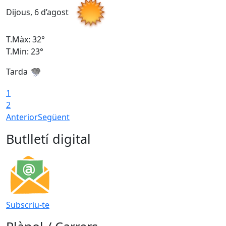
Dijous, 6 d’agost
D
T.Màx: 32°
T
T.Min: 23°
T
Tarda
T
1
2
Anterior
Següent
Butlletí digital
Subscriu-te