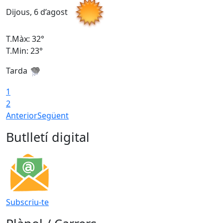
Dijous, 6 d’agost
D
T.Màx: 32°
T
T.Min: 23°
T
Tarda
T
1
2
Anterior
Següent
Butlletí digital
Subscriu-te