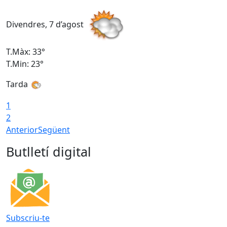
Divendres, 7 d’agost
D
T.Màx: 33°
T
T.Min: 23°
T
Tarda
1
2
Anterior
Següent
Butlletí digital
Subscriu-te