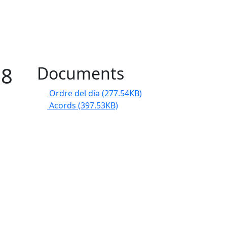
08
Documents
Ordre del dia
(277.54KB)
Acords
(397.53KB)