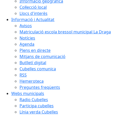
Informació geogràfica
Col·lecció local
Llocs d'interès
Informació i Actualitat
Avisos
Matriculació escola bressol municipal La Draga
Notícies
Agenda
Plens en directe
Mitjans de comunicació
Butlletí digital
Cubelles comunica
RSS
Hemeroteca
Preguntes freqüents
Webs municipals
Radio Cubelles
Participa cubelles
Línia verda Cubelles