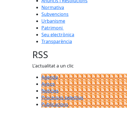
Anuncis i Resolucions
Normativa
Subvencions
Urbanisme
Patrimoni
Seu electrònica
Transparència
RSS
L'actualitat a un clic
Agenda
Avisos
Notícies
Processos selectius
Publicacions