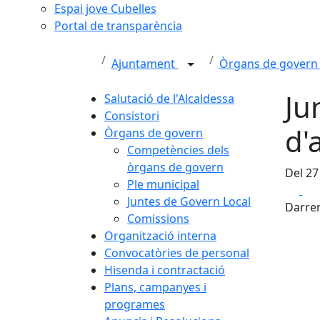
Espai jove Cubelles
Portal de transparència
Ajuntament
Òrgans de gover
Ju
Salutació de l'Alcaldessa
Consistori
d'
Òrgans de govern
Competències dels
òrgans de govern
Del 27
Ple municipal
Fa
Juntes de Govern Local
Darrer
Comissions
Organització interna
Convocatòries de personal
Hisenda i contractació
Plans, campanyes i
programes