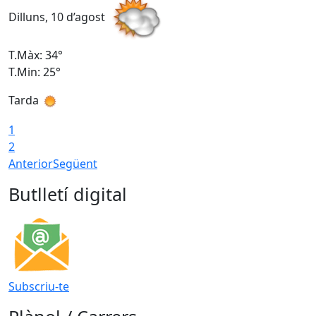
Dilluns, 10 d’agost
D
T.Màx: 34°
T
T.Min: 25°
T
Tarda
T
1
2
Anterior
Següent
Butlletí digital
Subscriu-te